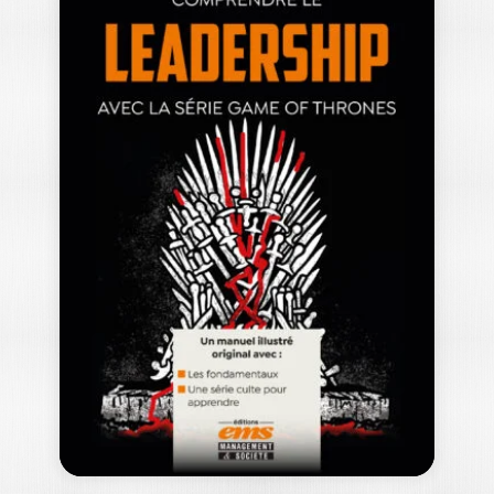
L’ENTREPRISE À
MISSION
IMAGINAIRE
MICHEL ALBOUY
Ouvrage labellisé FNEGE (2026),
catégorie « Essai » L’entreprise à mission
imaginaire :…
18,00
€