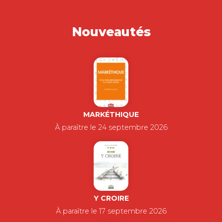
N : RÉVEILLEZ-
VOUS…
DOMINIQUE TURCQ
L’entreprise n’est pas un corps
indépendant de la société et de
l’environnement, elle…
16,00
€