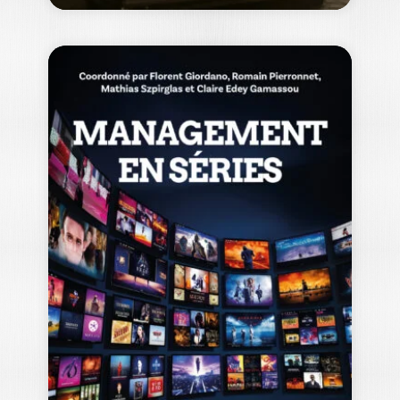
DISLOG Group –
Build & Run…
MONCEF BELKHAYAT
|
DAVID AUTISSIER
« Au Maroc on peut y arriver » ainsi
commence ce livre qui…