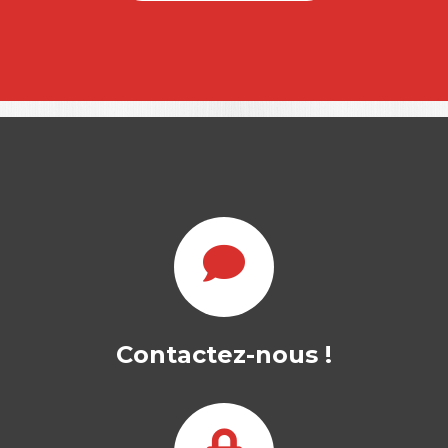
MANAGEMENT
STRATÉGIQUE
SOPHIE BOLLINGER
|
VÉRONIQUE SCHAEFFER
Ouvrage labellisé FNEGE (2025),
catégorie « Manuel de l'enseignement
supérieur » Ce manuel…
22,00
€