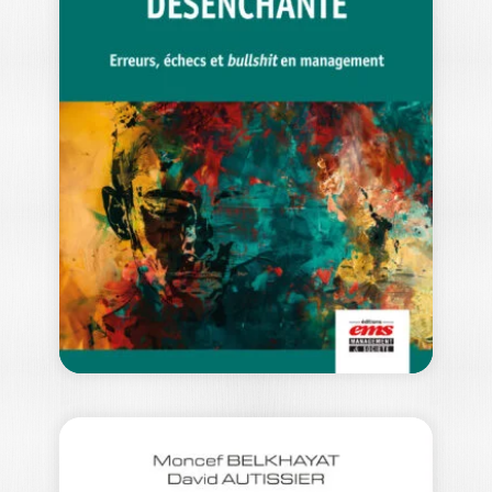
UN AUTRE MONDE
DU TRAVAIL EST…
ANTHONY HUSSENOT
|
SOPHIA GALIÈRE
Ouvrage labellisé FNEGE (2026),
catégorie « Ouvrage de Recherche
Collectif » Le travail…
20,00
€