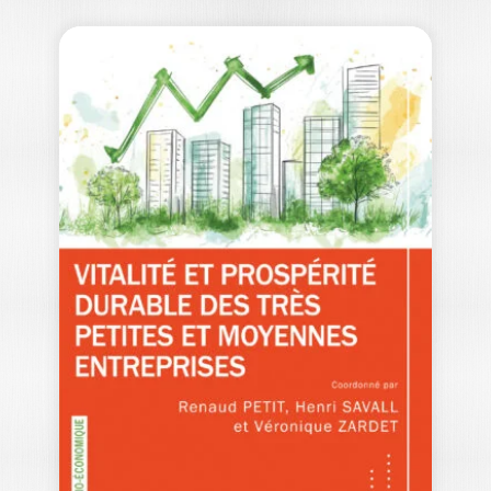
COMPRENDRE LE
LEADERSHIP AVEC
LA SÉRIE…
MARINE AGOGUÉ
|
CYRILLE SARDAIS
Et si Jon Snow, Daenerys Targaryen et
Tyrion Lannister avaient quelque chose
à…