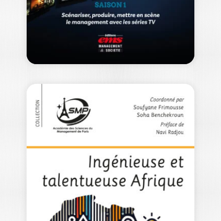
22,00
€
MANAGEMENT EN
SÉRIES – SAISON 1
FLORENT GIORDANO
|