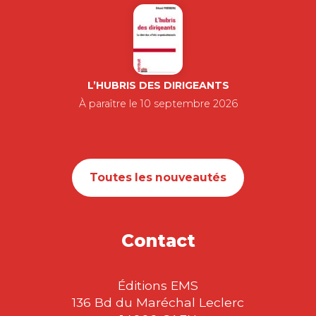
INNOVATION
CONFIDENTIELLE
BENOÎT WINTREBERT
Dans un monde où chaque innovation
est une potentialité stratégique, cultiver
et valoriser…
22,00
€