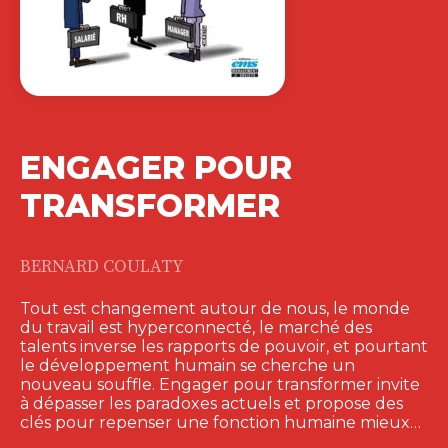
sociale. Dans ce contexte turbulent,
les…
29,00
€
LE MANAGEMENT