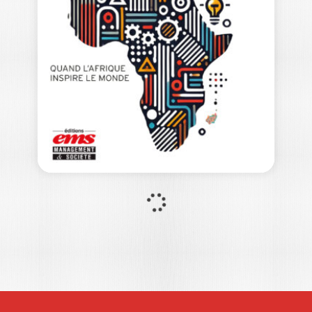
ROMAIN PIERRONNET
|
MATHIAS SZPIRGLAS
|
CLAIRE EDEY GAMASSOU
Ouvrage labellisé FNEGE (2026),
catégorie « Ouvrage de Recherche
Collectif » Vous qui…
25,00
€