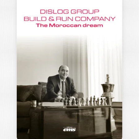
LE MANAGEMENT
DÉSENCHANTÉ
LIONEL HONORÉ
|
MARIE-NOËLLE CHALAYE
Ouvrage labellisé FNEGE (2026),
catégorie « Ouvrage de Recherche
Collectif » Et si…
25,00
€