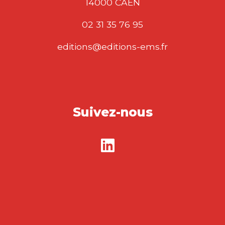
LES GRANDS
AUTEURS EN
PSYCHOLOGIE ET…
PATRICK GILBERT
|
ÉMILIE VAYRE
Ouvrage labellisé FNEGE (2025),
catégorie « Ouvrage de recherche
collectif » La psychologie…
49,00
€