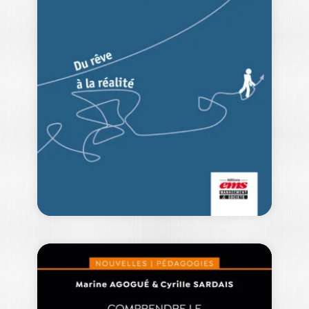
RÉSILIENCES
JULIEN CUSIN
|
CHRISTIAN MARCON
|
ANTOINE RENUCCI
|
THOMAS STENGER
Ouvrage labellisé FNEGE (2026),
catégorie « Ouvrage de Recherche
Collectif » Manager les…
29,00
€