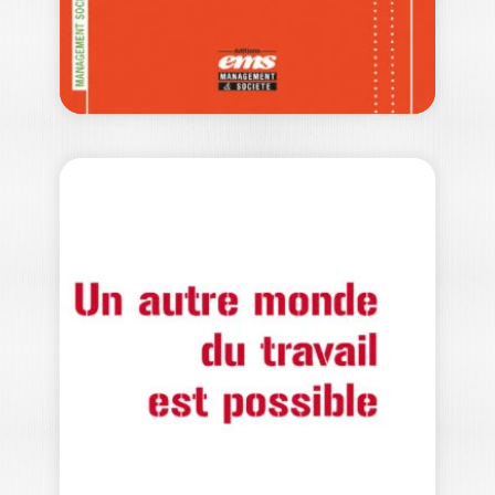
22,00
€
VITALITÉ ET
PROSPÉRITÉ
DURABLE DES
TRÈS…