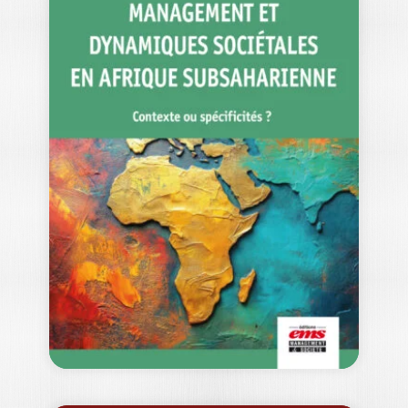
RENOUVEAU DU
CONTRÔLE DE
GESTION
HENRI SAVALL
|
VÉRONIQUE ZARDET
|
LAURENT CAPPELLETTI
L’enjeu du contrôle de gestion socio-
économique est d’améliorer la prise de
décision, stratégique…
34,00
€