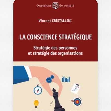
MANAGEMENT ET
DYNAMIQUES
SOCIÉTALES EN
AFRIQUE…
BIRAHIM GUEYE
|
YVON PESQUEUX
Quels repères pour penser le
management en Afrique subsaharienne
? Entre dynamiques locales…
34,00
€