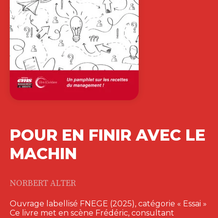
LE TEMPS DES
TRANSITIONS
ELIZABETH COUZINEAU-ZEGWAARD
|
OLIVIER MEIER
|
LAURENT TARNAUD
Ouvrage labellisé FNEGE (2026),
catégorie « Ouvrage de Recherche
Collectif » Dans un…
25,00
€