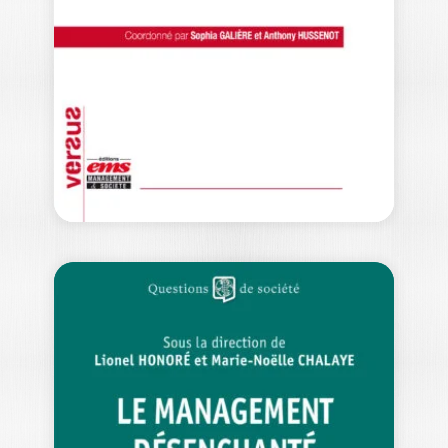
RENAUD PETIT
|
HENRI SAVALL
|
VÉRONIQUE ZARDET
Ouvrage labellisé FNEGE (2026),
catégorie « Ouvrage de Recherche
Collectif » Cet ouvrage…
24,00
€