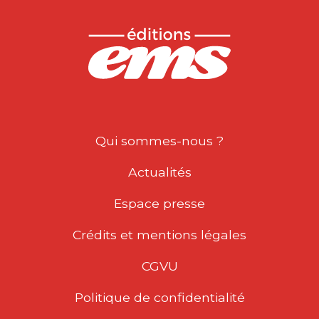
La culture est souvent considérée
comme un ensemble de ressources à
mobiliser par les…
15,00
€
DIRIGEANTS ET
CONSEILS
D’ADMINISTRATIO