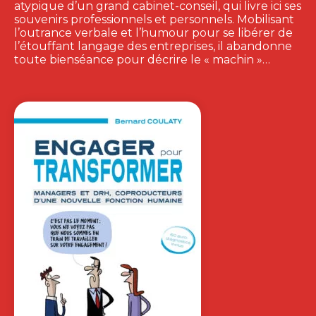
REBONDIR… POUR
SURMONTER LA
CRISE
HENRI SAVALL
|
VÉRONIQUE ZARDET
Les crises contemporaines se
succèdent : sanitaire, économique,