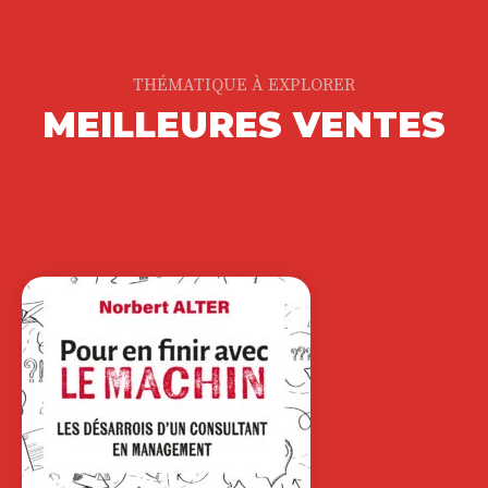
INGÉNIEUSE ET
TALENTUEUSE
AFRIQUE
SOUFYANE FRIMOUSSE
|
SOHA BENCHEKROUN
Et si l’Afrique inspirait le monde ? C’est
le pari fait dans cet…
22,00
€