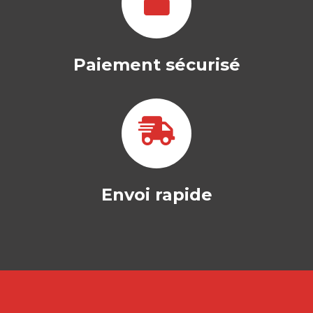
CULTURE,
PUISSANCE ET
POUVOIR
GILLES ROUET
|
STELA RAYTCHEVA
|
SÉBASTIEN BAILLY