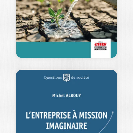
Les entreprises et les organisations
connaissent des difficultés marquées et
récurrentes pour réussir…
20,00
€
MANAGER LES