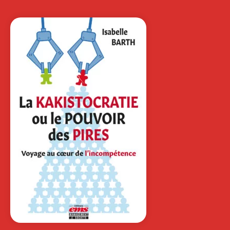
PLASTIQUE
AURÉLIE DUDÉZERT
|
FLORENCE LAVAL
|
FANNY GIBERT
Ouvrage labellisé FNEGE (2025),
catégorie « Ouvrage de recherche
collectif » À une…
18,00
€