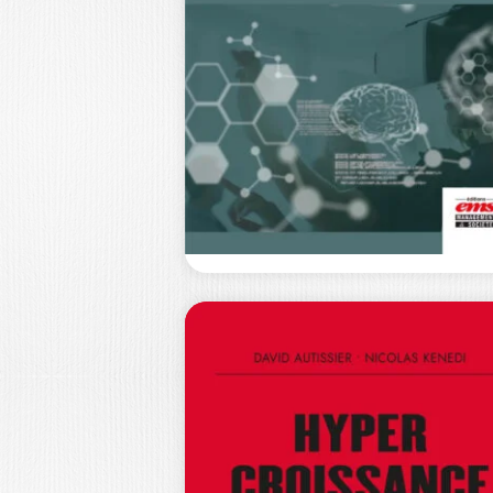
DURABLES
GEOFFREY MARTINACHE
Dans un monde où les limites
planétaires sont franchies et où les
crises…
27,0