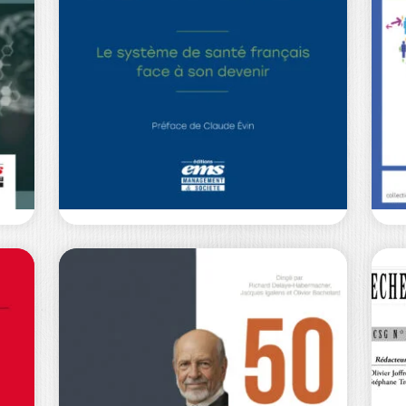
HYPERMODERNE
CÉLINE CHATELIN
|
P
DAVID CARASSUS
O
Face à la complexité croissante de
La
l’action publique, les modèles
sc
traditionnels du management…
c
0
€
34,00
€