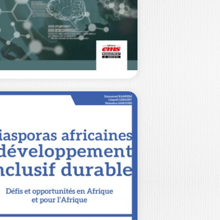
Avec L’hubris des dirigeants, Erhard
iedberg ajoute un angle inédit à sa…
16,00
€
LA DÉFIANCE DE
LA SOCIÉTÉ