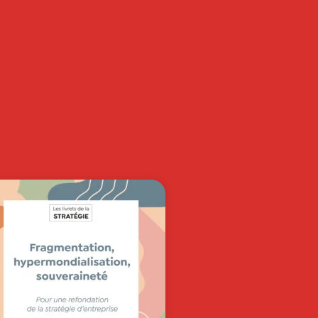
RECHERCHE ET
CAS EN SCIENCES
DE…
NTREPRISES ENGAGÉES : VERS DE
OUVEAUX MODÈLES DE GESTION
N˚29 – 2026…
40,00
€