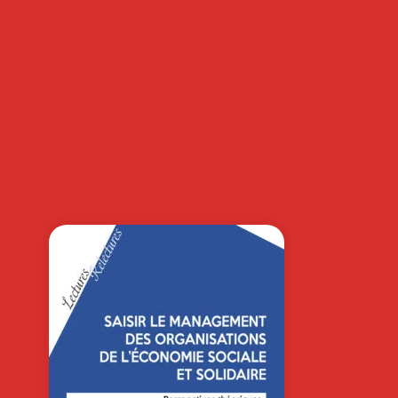
HYPERCROISSA
CE À LA CARTE
DAVID AUTISSIER
|
NICOLAS KENEDI
Et si les secrets de l’hypercroissanc
se cachaient dans les cuisines des
plus…
25,0