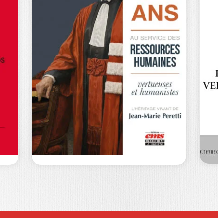
CHÈRE SANTÉ
E
L
JEAN-PIERRE CLAVERANNE
|
H
JACKY DARNE
De
La santé est devenue l’un des grands
tr
défis du XXIe siècle. Vieillissement de…
da
0
€
29,00
€