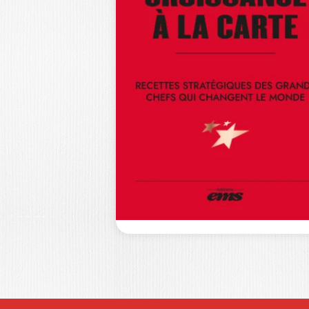
SOCIETY’S
DISTRUST OF
SCIENCE
PHILIPPE FROUTÉ
|
OLIVIER MEIER
The questioning of scientific
knowledge is now a global
phenomenon. Going far beyond…
25,0