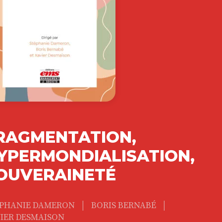
RAGMENTATION,
YPERMONDIALISATION,
OUVERAINETÉ
|
|
ÉPHANIE DAMERON
BORIS BERNABÉ
IER DESMAISON