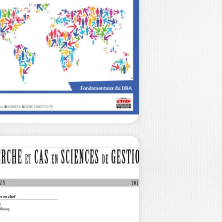
ENVERS…
HILIPPE FROUTÉ
|
LIVIER MEIER
 remise en cause des savoirs
ientifiques s’impose aujourd’hui
omme un phénomène mondial.…
25,00
€
DIASPORAS
AFRICAINES ET