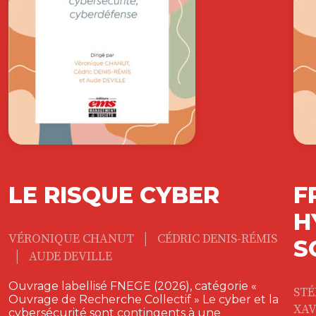
LE RISQUE CYBER
F
H
|
VÉRONIQUE CHANUT
CÉDRIC DENIS-RÉMIS
S
|
AUDE DEVILLE
Ouvrage labellisé FNEGE (2026), catégorie «
ST
Ouvrage de Recherche Collectif » Le cyber et la
XAV
cybersécurité sont contingents à une