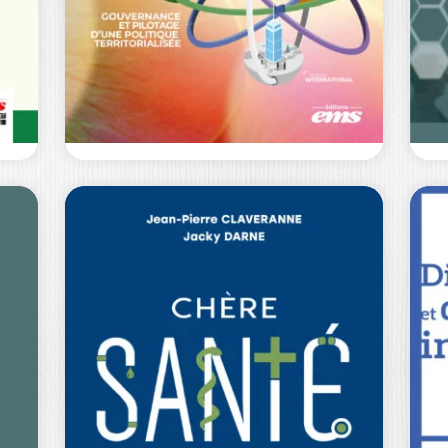
Un jour, un médecin nous a annoncé
« 
que notre petit garçon était atteint…
Fr
0
€
12,00
€
VERS UN
MANAGEMENT
PUBLIC