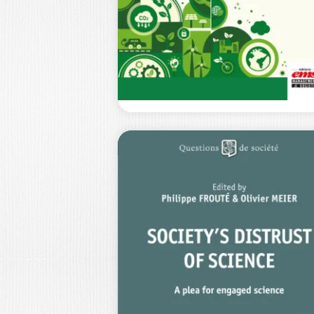
Et si le marketing, loin d’être une
fonction décriée, soupçonnée de
manipuler les…
20,0
STRATÉGIES