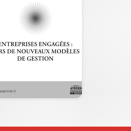
DÉVELOPPEMENT
INCLUSIF
DURABLE
MMANUEL KAMDEM
|
ÉOPOLD LESSASSY
|
AMADOU SANOUSSI
puis trois décennies, la
ansformation de l’Afrique se déroule
ns un contexte de…
34,00
€