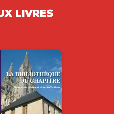
ECHERCHE ET
AS EN SCIENCES
E…
 mot des rédactrices en chef
vitées Les transformations
fondes et l’avenir des…
60,00
€