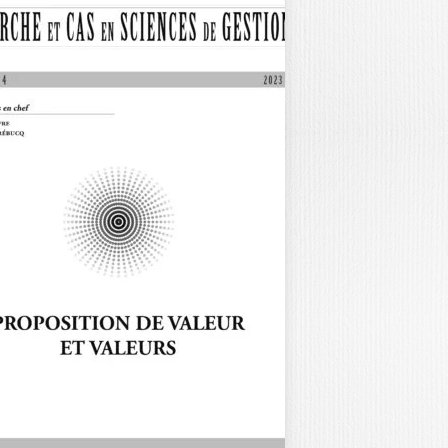
ECHERCHE ET
AS EN SCIENCES
E…
ANSPARENCE DE L’INFORMATION
 USAGES DIGITAUX / N˚27 – 2025
cisions sur le…
40,00
€