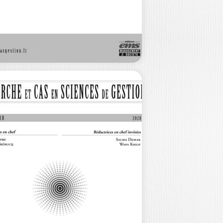
cisions sur le format de la revue
SG Ont contribué à ce numéro…
40,00
€
ECHERCHE ET
AS EN SCIENCES