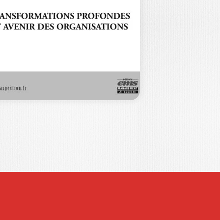
E…
int de vue Accélération vs
célération(s) (Patrick JOFFRE) Ont
ntribué à ce numéro CAHIER…
60,00
€