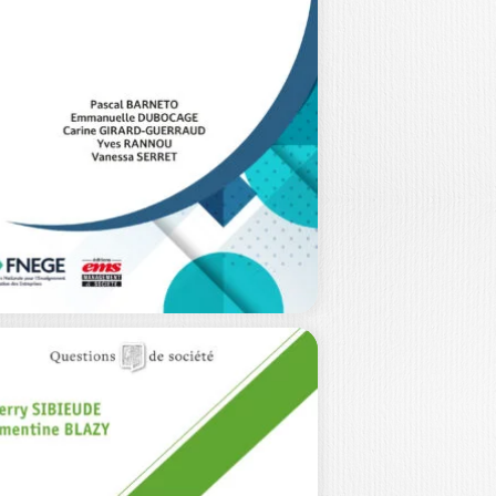
ESTION
NRI SAVALL
|
RONIQUE ZARDET
|
URENT CAPPELLETTI
enjeu du contrôle de gestion socio-
onomique est d’améliorer la prise de
ision, stratégique…
34,00
€