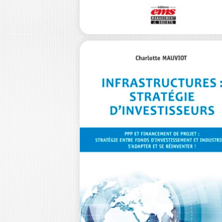
39,0
FINANCEMENT E
GOUVERNANCE
DES
INFRASTRUCTUR
S VIA…
KUBETERZIÉ CONSTANTIN DABI