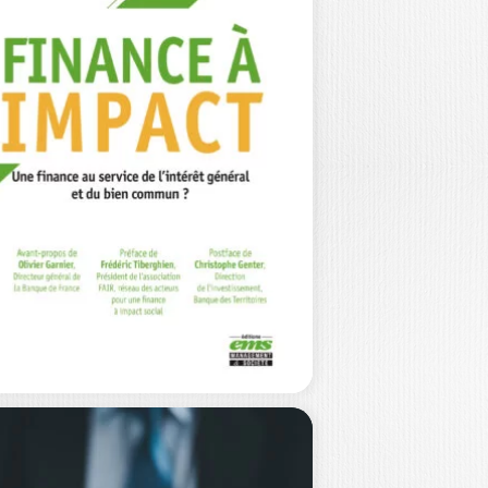
INANCE
SCAL BARNETO
|
MMANUELLE DUBOCAGE
|
RINE GIRARD-GUERRAUD
|
VES RANNOU
|
VANESSA SERRET
Prix FNEGE 2026 du meilleur
vrage en management – Catégorie :
E…
25,00
€