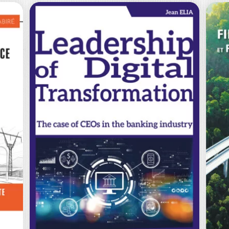
ZOMBIFICATION
ET FAILLITE :
S
DÉTERMINANTS,
L
ENJEUX…
D
ÉRIC SÉVERIN
|
DAVID VEGANZONES
HU
Ouvrage labellisé FNEGE (2024),
Po
catégorie "Manuel de l’Enseignement
pro
Supérieur" « Zombification » et…
pr