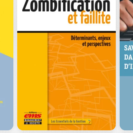
COMPTABILITÉ ET
ANALYSE
FINANCIÈRE (5E
F
EDITION)
I
HERVÉ STOLOWY
|
YUAN DING
|
TH
LUC PAUGAM
|
GEORGES LANGLOIS
CL
ù
Ouvrage labellisé FNEGE (2025),
No
t
catégorie « Manuel de l'enseignement
co
supérieur » Comptabilité et…
de
0
€
49,90
€