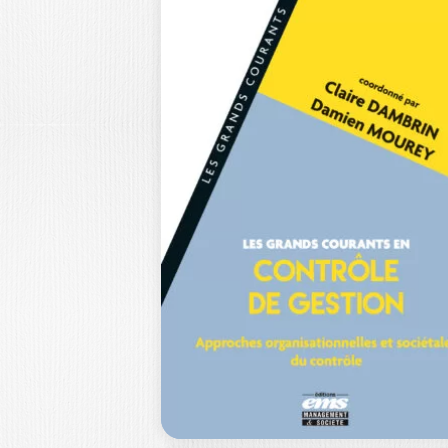
AUDIT ET
CONTRÔLE
INTERNE – 5E…
BENOÎT PIGÉ
Dans une économie mondialisée, o
les relations sociales se distendent e
où les…
24,0