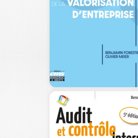
RITÉ : UNE
FERTILISATION…
PASCAL GRANDIN
|
YVES LEVAN
FRÉDÉRIC ROMON
Si le champ de recherche du
Professeur Pascal Alphonse, issu de 
thèse…
39,0