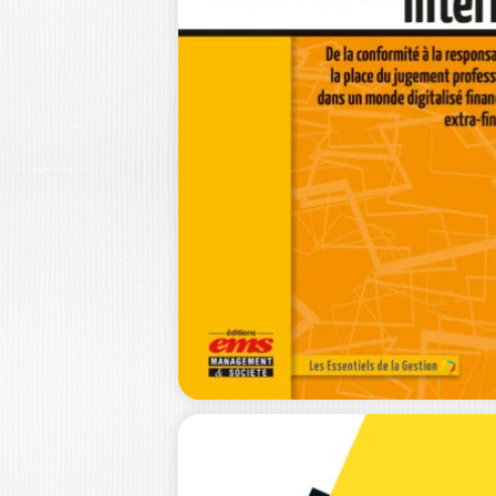
LE PETIT LIVRE
XXL DE LA…
BENJAMIN FORESTIER
|
OLIVIER MEIER
Faites-vous une opinion sur la valeu
de n’importe quelle entreprise, m
la vôtre…
18,0