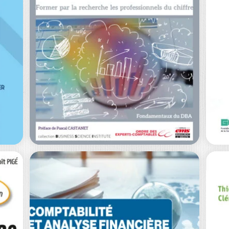
ORGANISATIONS
G
AURÉLIEN RAGAIGNE
|
HE
JEAN-LAURENT VIVIANI
|
T
|
VÉ
HÉLÈNE RAINELLI-WEISS
LA
Ouvrage labellisé FNEGE (2026),
catégorie « Ouvrage de Recherche
L’
sa
Collectif » L’évaluation extra-
éc
financière…
déc
0
€
25,00
€