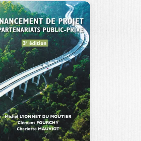
AVOIR UTILISER
ES OPTIONS
ANS UNE…
IJUAN LI
|
SANDY CAMPART
ur un investisseur, privé comme
fessionnel, l’option, loin d’être un
oduit purement spéculatif,…