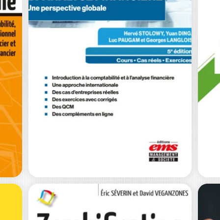
LE DOCTORATE
OF BUSINESS
F
ADMINISTRATION
PA
« EXPERTISE…
E
DIDIER BENSADON
|
CA
ALAIN BURLAUD
Y
r
Ouvrage labellisé FNEGE (2026),
— 
ême
catégorie « Ouvrage de Recherche
ou
Collectif » L’ouvrage Le…
RS
0
€
20,00
€