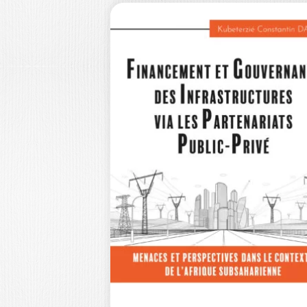
LES GRANDS
COURANTS EN
CONTRÔLE DE…
CLAIRE DAMBRIN
|
DAMIEN MOUREY
Ouvrage labellisé FNEGE (2024),
catégorie "Ouvrage de Recherche
Collectif" Le domaine du contrôle…