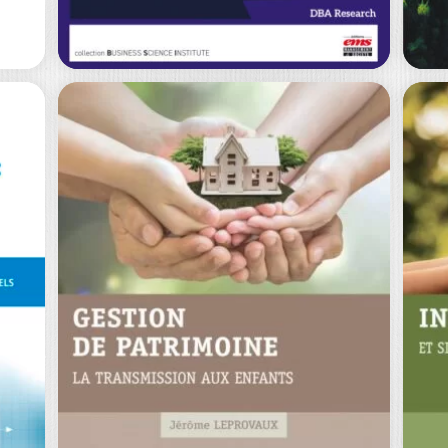
0
€
25,00
€
F
T
P
LEADERSHIP OF
P
DIGITAL
P
E
TRANSFORMATIO
MI
N
C
RE
JEAN ELIA
CH