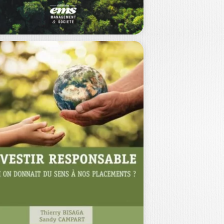
14,00
€
INANCEMENT DE
ROJET ET
ARTENARIATS
UBLIC-PRIVÉ…
CHEL LYONNET DU MOUTIER
|
LÉMENT FOURCHY
|
ARLOTTE MAUVIOT