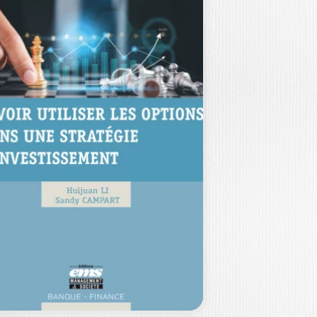
INANCE À
MPACT
IERRY SIBIEUDE
|
ÉMENTINE BLAZY
us vous proposons de mieux
nnaître une finance encore en
venir, qui repose…
29,00
€