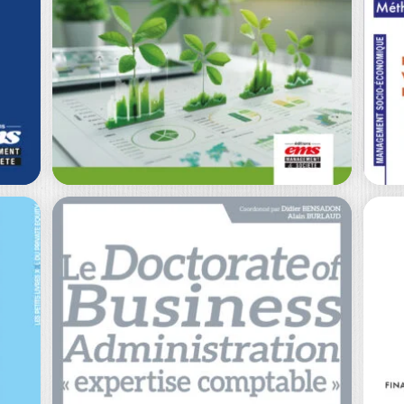
ÉVALUER
L’IMPACT EXTRA-
R
FINANCIER DES
A
C