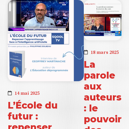
18 mars 2025
La
parole
aux
14 mai 2025
auteurs
L’École du
: le
futur :
pouvoir
repenser