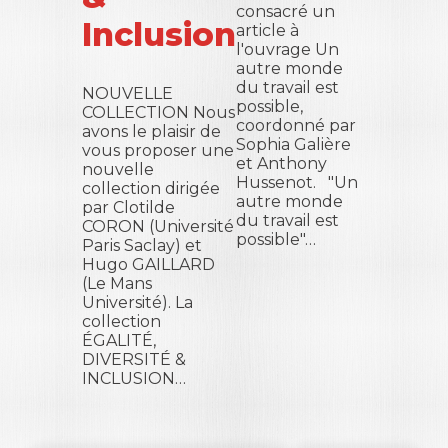
consacré un
Inclusion
article à
l'ouvrage Un
autre monde
du travail est
NOUVELLE
possible,
COLLECTION Nous
coordonné par
avons le plaisir de
Sophia Galière
vous proposer une
et Anthony
nouvelle
Hussenot. "Un
collection dirigée
autre monde
par Clotilde
du travail est
CORON (Université
possible"…
Paris Saclay) et
Hugo GAILLARD
(Le Mans
Université). La
collection
ÉGALITÉ,
DIVERSITÉ &
INCLUSION…