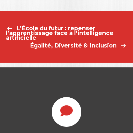
L’École du futur : repenser
NAVIGATION
l’apprentissage face à l’intelligence
artificielle
DE
Égalité, Diversité & Inclusion
L’ARTICLE