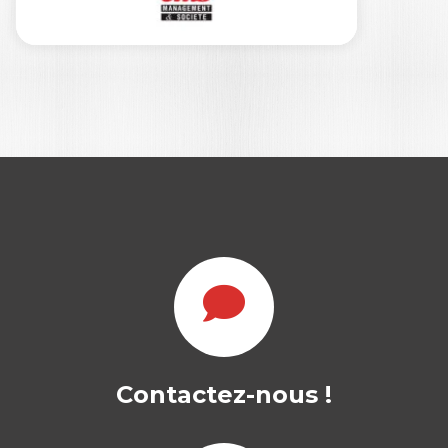
LA QUESTION
INTERGÉNÉRATION
NELLE : ENJEUX ET
DÉFIS
Contactez-nous !
ÉRIC LE TALLEC
|
OLIVIER MEIER
Les médias en parlent : Whos Who in