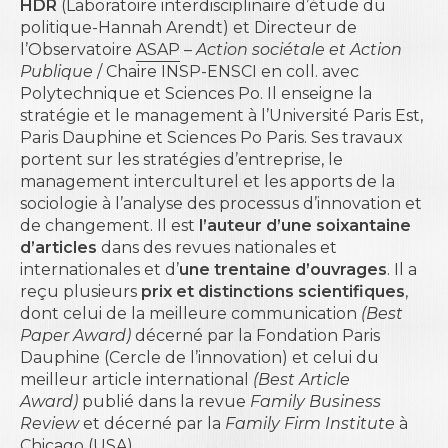
HDR
(Laboratoire interdisciplinaire d’étude du
politique-Hannah Arendt) et Directeur de
l’Observatoire
ASAP
–
Action sociétale et Action
Publique
/ Chaire INSP-ENSCI en coll. avec
Polytechnique et Sciences Po. Il enseigne la
stratégie et le management à l’Université Paris Est,
Paris Dauphine et Sciences Po Paris. Ses travaux
portent sur les stratégies d’entreprise, le
management interculturel et les apports de la
sociologie à l’analyse des processus d’innovation et
de changement. Il est
l’auteur d’une soixantaine
d’articles
dans des revues nationales et
internationales et d’
une trentaine d’ouvrages
. Il a
reçu plusieurs
prix et distinctions scientifiques
,
dont celui de la meilleure communication
(Best
Paper Award)
décerné par la Fondation Paris
Dauphine (Cercle de l’innovation) et celui du
meilleur article international
(Best Article
Award)
publié dans la revue
Family Business
Review
et décerné par la
Family Firm Institute
à
Chicago (USA).