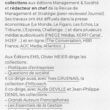
collections
aux éditions Management & Société
et
rédacteur en chef
de la Revue de
Management et Stratégie
(peer-reviewed Journal)
.
Ses travaux ont été diffusés dans la presse
économique (Le Monde, Le Figaro, Les Echos, La
Tribune, L’Express, Challenge…) et dans plusieurs
médias audiovisuels (
FNEGE Médias
,
XERFI Canal
,
IH2EF …) et en ligne (
The Conversation
,
HBR
France,
AOC Media
,
Atlantico…
).
Aux Éditions EMS, Olivier MEIER dirige les
collections :
–
Pratiques d’entreprises
–
Questions de société
Il co-dirige aussi, avec
Yves GRUENAIS
, la
collection
EMScoach
.
Il co-dirige, avec
Aude DEVILLE
et
Jean-Philippe
DENIS
, les collections :
–
Grands Auteurs Francophones
–
Les Essentiels de la Gestion