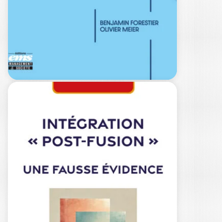
MICHEL BARABEL
|
OLIVIER MEIER
Le travail que nous connaissions a
basculé : crises économiques, révolution
technologique, essor…
22,00
€
LE PETIT LIVRE