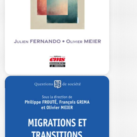
XXL DE LA…
BENJAMIN FORESTIER
|
OLIVIER MEIER
Faites-vous une opinion sur la valeur de
n’importe quelle entreprise, même la
vôtre…
18,00
€