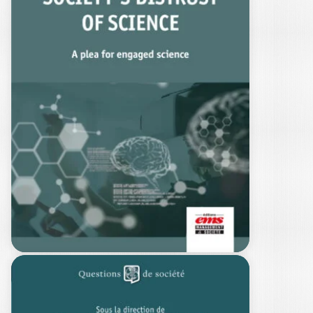
LA DÉFIANCE DE
LA SOCIÉTÉ
ENVERS…
PHILIPPE FROUTÉ
|
OLIVIER MEIER
La remise en cause des savoirs
scientifiques s’impose aujourd’hui
comme un phénomène mondial.…
25,00
€