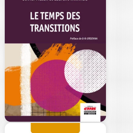
MIGRATIONS ET
TRANSITIONS
PHILIPPE FROUTÉ
|
FRANÇOIS GRIMA
|
OLIVIER MEIER
Alors que les migrants ne représentent
qu’un peu moins de 4 % de…
25,00
€