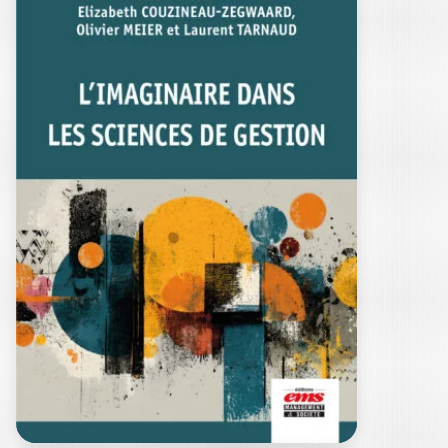
SOCIETY’S
DISTRUST OF
SCIENCE
PHILIPPE FROUTÉ
|
OLIVIER MEIER
The questioning of scientific knowledge
is now a global phenomenon. Going far
beyond…
25,00
€