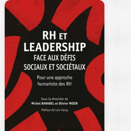
L’IMAGINAIRE
DANS LES
SCIENCES DE
GESTION
ELIZABETH COUZINEAU-ZEGWAARD
|
OLIVIER MEIER
|
LAURENT TARNAUD
Comment penser le management
autrement et enrichir les sciences de
gestion, naturellement à…