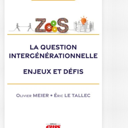
LE TEMPS DES
TRANSITIONS
ELIZABETH COUZINEAU-ZEGWAARD
|
OLIVIER MEIER
|
LAURENT TARNAUD
Ouvrage labellisé FNEGE (2026),
catégorie « Ouvrage de Recherche
Collectif » Dans un…
25,00
€