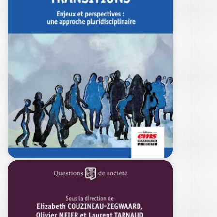
INTÉGRATION
« POST-FUSION » :
UNE FAUSSE
ÉVIDENCE
JULIEN FERNANDO
|
OLIVIER MEIER
EXCLUSIVEMENT AU FORMAT
NUMÉRIQUE Dans le monde des
affaires, la métaphore du…
7,99
€