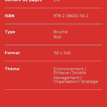
Olivier Meier, Christophe Piar, Audrey Rochas,
Laurent Tarnaud et Anne Vaal.
ISBN
978-2-38630-161-2
Type
Broché
Noir
Format
155 x 240
Thème
Environnement /
Éthique / Société
Management /
Organisation / Stratégie