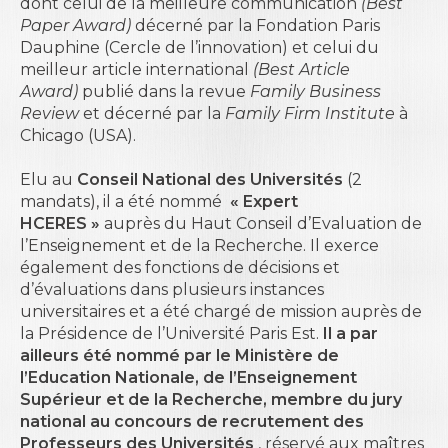
dont celui de la meilleure communication
(Best
Paper Award)
décerné par la Fondation Paris
Dauphine (Cercle de l’innovation) et celui du
meilleur article international
(Best Article
Award)
publié dans la revue
Family Business
Review
et décerné par la
Family Firm Institute
à
Chicago (USA).
Elu au
Conseil National des Universités
(2
mandats), il a été nommé
« Expert
HCERES »
auprès du Haut Conseil d’Evaluation de
l’Enseignement et de la Recherche. Il exerce
également des fonctions de décisions et
d’évaluations dans plusieurs instances
universitaires et a été chargé de mission auprès de
la Présidence de l’Université Paris Est.
Il a par
ailleurs été nommé par le Ministère de
l’Education Nationale, de l’Enseignement
Supérieur et de la Recherche, membre du jury
national au concours de recrutement des
Professeurs des Universités
, réservé aux maîtres