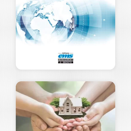
CLÉMENT FOURCHY
|
CHARLOTTE MAUVIOT
Ouvrage labellisé FNEGE (2024),
catégorie "Manuel de l’Enseignement
Supérieur" La 3e édition de…
52,00
€