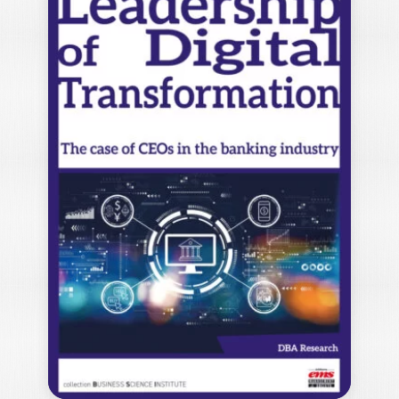
FINANCEMENT ET
GOUVERNANCE
DES
INFRASTRUCTURE
S VIA…
KUBETERZIÉ CONSTANTIN DABIRE
L’ouvrage aborde la thématique
d’actualité des partenariats public-privé,
qui sont à la fois…
29,00
€