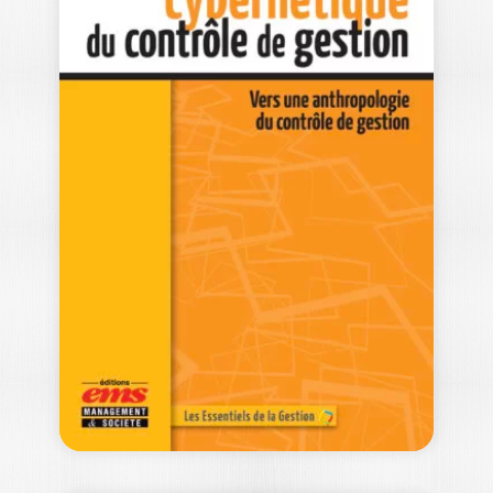
ANNE PREVOST-BUCCHIANERI
|
FRANÇOIS POTTIER
|
MARC DE BOURMONT
|
FRANÇOIS COURTHEOUX
|
ILYESS EL KAROUNI
|
FRANÇOIS FACCHINI
|
NATHALIE JANSON
|
MARIE-CLAIRE NIORT
|
MARIE-MICHÈLE VASSILIOU
Fruit d’une collaboration entre 10
professeurs de Neoma Business School,
passionnés par l’enseignement…
34,00
€