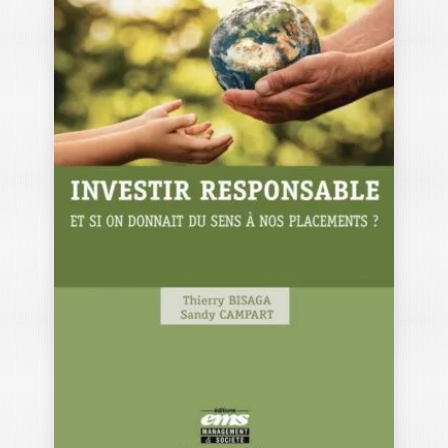
GESTION DE
PATRIMOINE
JÉRÔME LEPROVAUX
La gestion de patrimoine ou la
transmission du patrimoine aux enfants
est une…
14,00
€