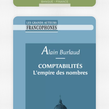
INVESTIR
RESPONSABLE
THIERRY BISAGA
|
SANDY CAMPART
Alors que la consommation citoyenne a