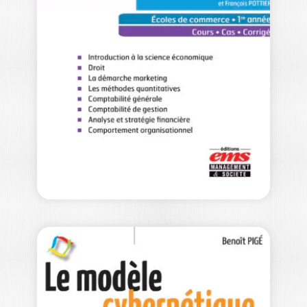
CONSEILLERS
FINANCIERS
FRANÇOISE BASTIÉ
Cet ouvrage constitue un précieux outil
pour tout particulier souhaitant investir
dans des…
16,00
€
RÉUSSIR MA 1RE
ANNÉE D’ECOLE
DE…