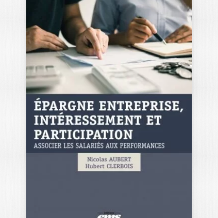
LES GRANDS
AUTEURS EN
CONTRÔLE DE…
SAMUEL SPONEM
|
ANNE PEZET
-- Ouvrage labellisé par le Collège de
Labellisation de la FNEGE (2022), dans…
44,00
€