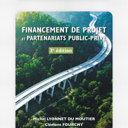
LEADERSHIP OF
DIGITAL
TRANSFORMATION
JEAN ELIA
The evolution of digital technologies at
an exponential pace, especially over
the last…