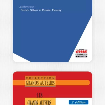
COMPTABILITÉS
ALAIN BURLAUD
— Prix FNEGE 2023 du meilleur ouvrage
en management – Catégorie : Essai…
22,50
€