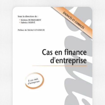
ÉCONOMIE ET
GESTION DE LA
BANQUE
KARIMA BOUAISS
|
FRÉDÉRIC LOBEZ
|
JEAN-CHRISTOPHE STATNIK
-- OUVRAGE LABELLISÉ FNEGE 2020 --
Les banques ont connu des mutations
profondes…