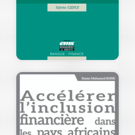
BERNARD COLASSE
La normalisation de la comptabilité des
entreprises est un phénomène
particulièrement complexe qui…
30,00
€
QUELLES