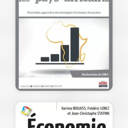
SOLUTIONS DE
FINANCEMENT
POUR LES…
SYLVIE CIEPLY
La France veut être une « start-up
nation », une « terre d’entrepreneurs ».
Pour…
14,00
€