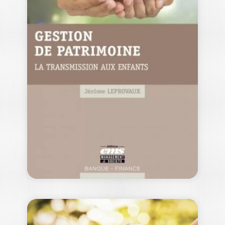
INFRASTRUCTURE
S : STRATÉGIE
D’INVESTISSEURS
CHARLOTTE MAUVIOT
Historiquement structuré autour de
trois grands acteurs – client public,
banques et industriels…
25,00
€