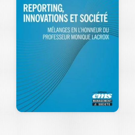
LES MARCHÉS DE
CAPITAUX
FRANÇAIS
PHILIPPE DUPUY
|
PATRICE FONTAINE
|
JOANNE HAMET
-- Ouvrage labellisé FNEGE (2019),
catégorie "Manuel" -- Les marchés de
capitaux ont…
25,00
€