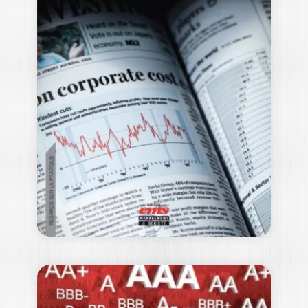
LE PARTENARIAT
PUBLIC-PRIVÉ
COMME
ALTERNATIVE AU…
KUBETERZIÉ CONSTANTIN DABIRE
Cet ouvrage, publié à la suite de la
soutenance du Doctorate in Business
Administration (DBA)…
20,00
€