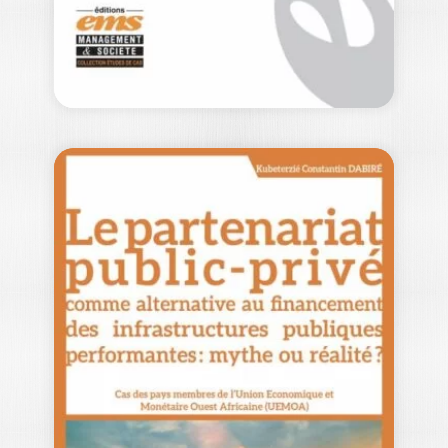
25,00
€
CAS EN FINANCE
D’ENTREPRISE
KIRSTEN BURKHARDT
|