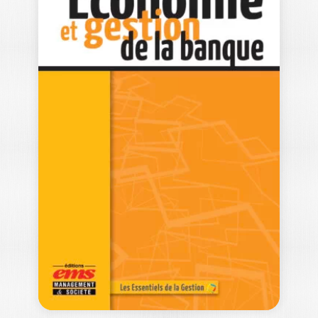
ACCÉLÉRER
L’INCLUSION
FINANCIÈRE DANS
LES PAYS…
ROZEN MOHAMED KONE
L’exclusion financière demeure un
concept historique et transversal à tous
les pays du…
30,00
€