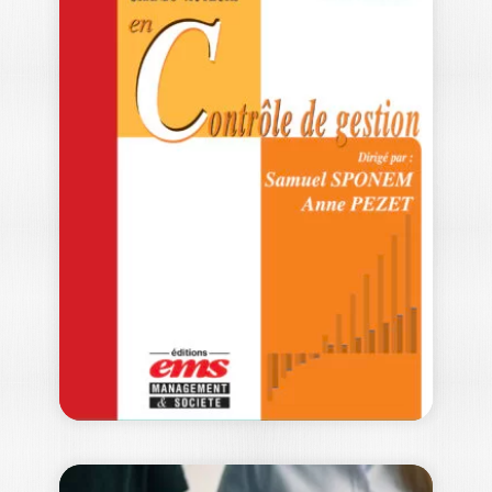
PHILOSOPHIE ET
OUTILS DE
GESTION
PATRICK GILBERT
|
DAMIEN MOUREY
-- Ouvrage labellisé par le Collège de
Labellisation de la FNEGE (2022), dans…
30,00
€