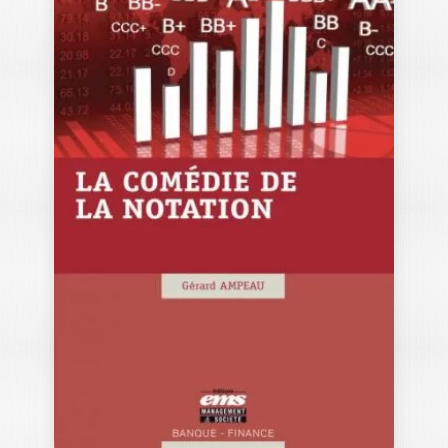
CHRONIQUES DE
FINANCE ET DE
GOUVERNANCE…
MICHEL ALBOUY
-- OUVRAGE LABELLISÉ FNEGE 2020 --
Chroniques de finance et de gouvernan
ce d’entreprise est un recueil d’articles
publiés dans divers…
24,50
€