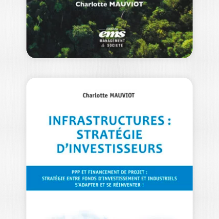
20,00
€
FINANCEMENT DE
PROJET ET
PARTENARIATS
PUBLIC-PRIVÉ…
MICHEL LYONNET DU MOUTIER
|