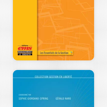
PATRIMOINE
JÉRÔME LEPROVAUX
Protéger le survivant du couple au
moment du décès est une
préoccupation majeure.…
14,00
€