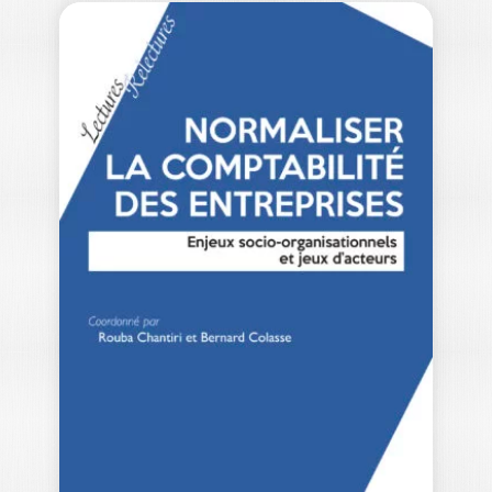
LE MODÈLE
CYBERNÉTIQUE DU
CONTRÔLE DE…
BENOÎT PIGÉ
-- Ouvrage labellisé FNEGE (2021),
catégorie "Essai" -- Depuis plus d’un
siècle, les…
24,50
€