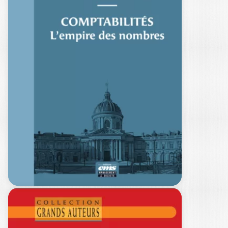
LE DOCTORATE OF
BUSINESS
ADMINISTRATION
« EXPERTISE…
DIDIER BENSADON
|
ALAIN BURLAUD
Ouvrage labellisé FNEGE (2026),
catégorie « Ouvrage de Recherche
Collectif » L’ouvrage Le…
20,00
€