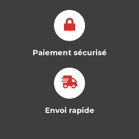
FRANK BOURNOIS
|
ALAIN BURLAUD
-- Ouvrage labellisé par le Collège de
Labellisation de la FNEGE (2022), dans…
25,00
€
Paiement sécurisé
Envoi rapide