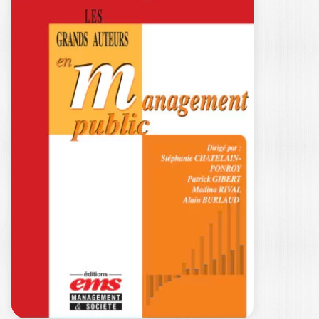
COMPTABILITÉS
ALAIN BURLAUD
— Prix FNEGE 2023 du meilleur ouvrage
en management – Catégorie : Essai…
22,50
€