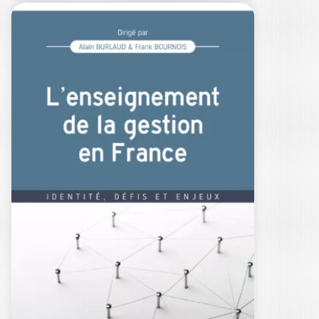
LES GRANDS
AUTEURS EN
MANAGEMENT
PUBLIC
STÉPHANIE CHATELAIN-PONROY
|
PATRICK GIBERT
|
MADINA RIVAL
|
ALAIN BURLAUD
-- Prix 2022 du meilleur ouvrage de
management dans la catégorie
"Ouvrage de…