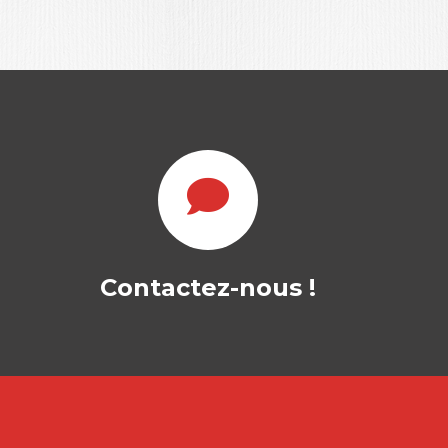
ÉVALUER
L’IMPACT EXTRA-
FINANCIER DES
ORGANISATIONS
AURÉLIEN RAGAIGNE
|
Contactez-nous !
JEAN-LAURENT VIVIANI
|
HÉLÈNE RAINELLI-WEISS
Ouvrage labellisé FNEGE (2026),
catégorie « Ouvrage de Recherche
Collectif » L’évaluation extra-
financière…
25,00
€