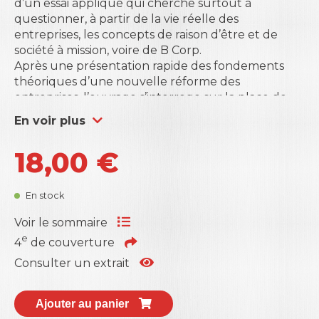
d’un essai appliqué qui cherche surtout à
questionner, à partir de la vie réelle des
entreprises, les concepts de raison d’être et de
société à mission, voire de B Corp.
Après une présentation rapide des fondements
théoriques d’une nouvelle réforme des
entreprises, l’ouvrage s’interroge sur la place de
l’entreprise dans notre société, discute la loi Pacte
En voir plus
avec le statut de société à mission, et aborde la
question de la raison d’être des entreprises face
18,00
€
aux réalités économiques.
Face au décalage entre le récit et les pratiques, il
propose une réflexion sur ce que peuvent être
En stock
des missions réalistes afin de ne pas décevoir les
parties prenantes.
Voir le sommaire
e
4
de couverture
Consulter un extrait
Ajouter au panier