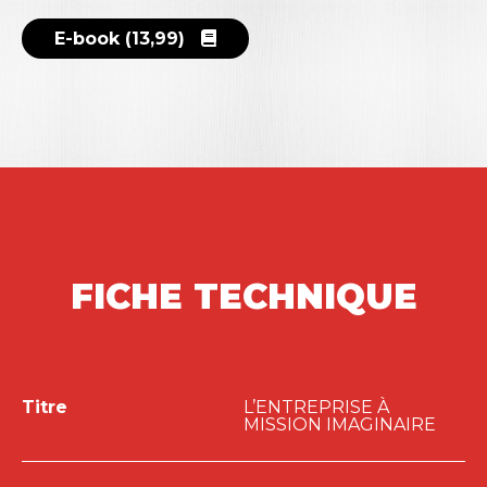
E-book (13,99)
FICHE TECHNIQUE
Titre
L’ENTREPRISE À
MISSION IMAGINAIRE