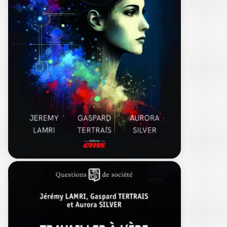
ECHOES OF
TOMORROW
JÉRÉMY LAMRI
|
RÉBECCA STÉPHANIE RENVERSEAU
|
BORIS SIRBEY
|
GASPARD TERTRAIS
|
AURORA SILVER
Echoes of Tomorrow est un ouvrage
prospectif sur le futur du travail
avec une…
22,00
€