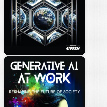
RÉBECCA STÉPHANIE RENVERSEAU
|
GASPARD TERTRAIS
|
AURORA SILVER
Alors que les intelligences artificielles
génératives transforment chaque jour
un peu plus les…
25,00
€