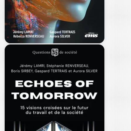
TRAVAILLER À
L’ÈRE DES IA
GÉNÉRATIVES…
JÉRÉMY LAMRI
|