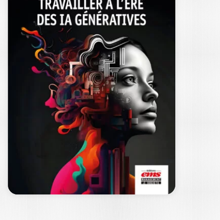
GENERATIVE AI AT
WORK
JÉRÉMY LAMRI
|
GASPARD TERTRAIS
|
AURORA SILVER
Generative AI at work embarks on an
exploratory journey into the
transformations artificial…
29,00
€