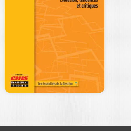
HOMO
ANTHROPOLOGIC
US
JEAN-FRANÇOIS CHANLAT
Ouvrage labellisé FNEGE (2024),
catégorie "Essai" Cet ouvrage présente
une réflexion critique des…
27,00
€