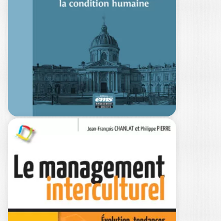
CONTRE
L’AMNÉSIE
JEAN-FRANÇOIS CHANLAT
Ouvrage labellisé FNEGE (2026),
catégorie « Ouvrage de Recherche Non
Collectif » Face…
34,00
€