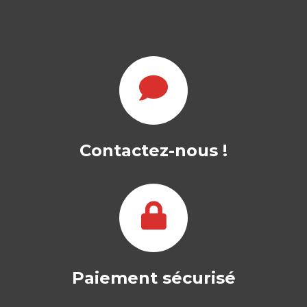
LE MANAGEMENT
INTERCULTUREL
Contactez-nous !
JEAN-FRANÇOIS CHANLAT
|
PHILIPPE PIERRE
-- Ouvrage labellisé FNEGE (2019),
catégorie "Manuel" -- Le management
interculturel recouvre la…
29,00
€
Paiement sécurisé