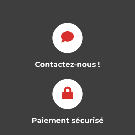
FRAGMENTATION,
HYPERMONDIALIS
ATION,
SOUVERAINETÉ
STÉPHANIE DAMERON
|
Contactez-nous !
BORIS BERNABÉ
|
XAVIER DESMAISON
Ouvrage labellisé FNEGE (2026),
catégorie « Ouvrage de Recherche
Collectif » Trois phénomènes…
15,00
€
Paiement sécurisé