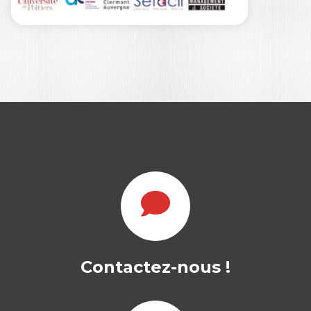
QUELLE
RECHERCHE SUR
ET POUR
L’INNOVATION…
SUZANNE M. APITSA
|
Contactez-nous !
CHRISTIAN MARCON
|
NAWAL DAFFEUR
-- OUVRAGE DISPONIBLE EN VERSION