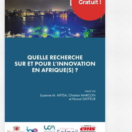
Gratuit !
MANAGER LES
RÉSILIENCES
JULIEN CUSIN
|
CHRISTIAN MARCON
|
ANTOINE RENUCCI
|
THOMAS STENGER
Ouvrage labellisé FNEGE (2026),
catégorie « Ouvrage de Recherche
Collectif » Manager les…
29,00
€