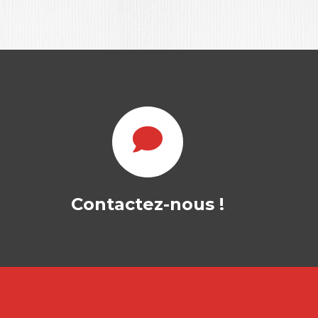
QUELLE
RECHERCHE SUR
ET POUR
L’INNOVATION…
SUZANNE M. APITSA
|
Contactez-nous !
CHRISTIAN MARCON
|
NAWAL DAFFEUR
-- OUVRAGE DISPONIBLE EN
VERSION ELECTRONIQUE
UNIQUEMENT ! -- L’ Afrique, depuis
plus…