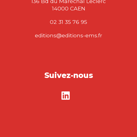
136 Bd du Maréchal Leclerc
14000 CAEN
02 31 35 76 95
editions@editions-ems.fr
Suivez-nous