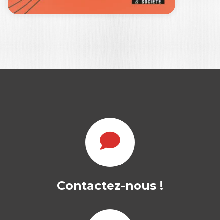
L’ENTREPRISE
APRÈS #MeToo
FRANÇOIS DE MARCH
|
JOAN LE GOFF
|
Contactez-nous !
CHRISTINE NOËL LEMAITRE
|
ÉMILIE REINHOLD
Ouvrage labellisé FNEGE (2026),
catégorie « Ouvrage de Recherche