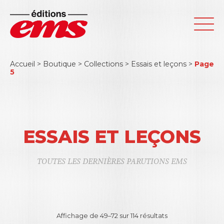
Accueil
>
Boutique
>
Collections
>
Essais et leçons
>
Page
5
ESSAIS ET LEÇONS
TOUTES LES DERNIÈRES PARUTIONS EMS
Affichage de 49–72 sur 114 résultats