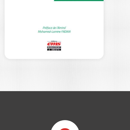
ET LA MER…
JEAN TAPE BIDI
Le 10 mars 1893, de par la volonté
politique des administrateurs et des…
16,00
€