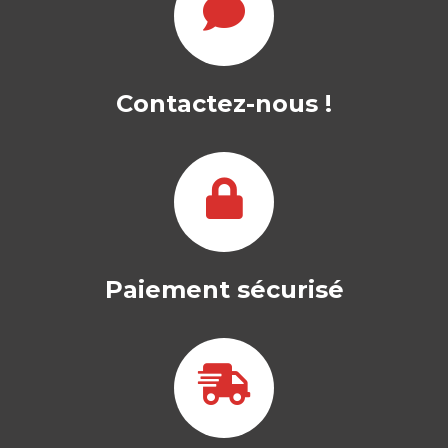
LA CÔTE D’IVOIRE
ET LA MER…
Contactez-nous !
JEAN TAPE BIDI
Le 10 mars 1893, de par la volonté
politique des administrateurs et des…
16,00
€
Paiement sécurisé