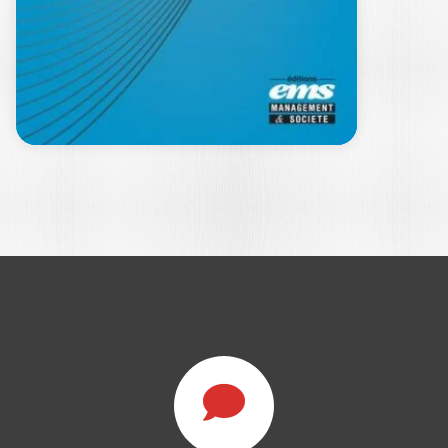
Ouvrage labellisé FNEGE (2023),
catégorie "Ouvrage de Recherche
Collectif" Cet ouvrage…
37,00
€
REPORTING,
INNOVATIONS ET