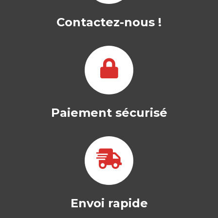
SOCIÉTÉ
Contactez-nous !
GÉRALD NARO
|
SOPHIE GIORDANO-SPRING
Le reporting financier est un art en
perpétuelle mutation. Tant sur le plan
professionnel…
29,50
€
Paiement sécurisé
Envoi rapide