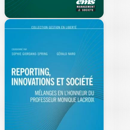
REPORTING ET
PILOTAGE DES
ORGANISATIONS
POUR…
SOPHIE GIORDANO-SPRING
|
FABIENNE VILLESEQUE-DUBUS