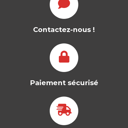
TWITTER PAR LES
CANDIDATS
Contactez-nous !
GILLES BRACHOTTE
|
ALEXANDER FRAME
Perspectives internationales lors des
élections au Parlement européen en
mai 2014 Cet ouvrage…
29,00
€
Paiement sécurisé