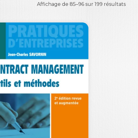
Affichage de 85–108 sur 199 résultats