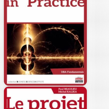
LES IMPACTS
DURABLES DE LA
CRISE…
MICHEL KALIKA
|
PAUL BEAULIEU
Cet ouvrage est le prolongement
de L’impact de la crise sur le
management, publié…
29,00
€