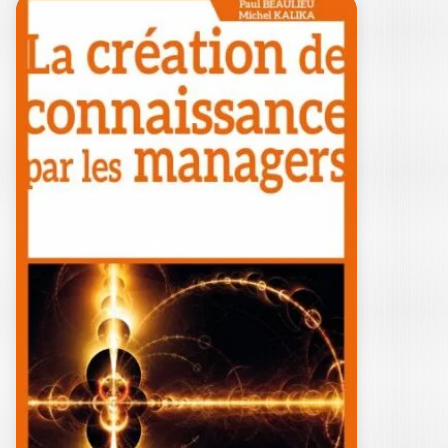
LE PROJET DE
THÈSE DE DBA
PAUL BEAULIEU
|
MICHEL KALIKA
-- OUVRAGE LABELLISÉ FNEGE 2018 --
La thèse rédigée dans le cadre
d’un Doctorate in…