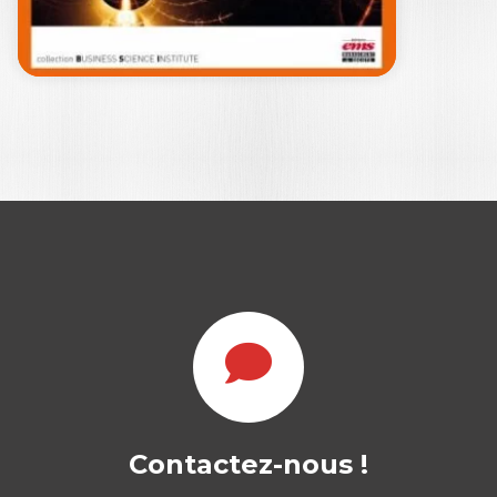
22,00
€
LA CRÉATION DE
CONNAISSANCE
PAR LES…
Contactez-nous !
MICHEL KALIKA
|
PAUL BEAULIEU