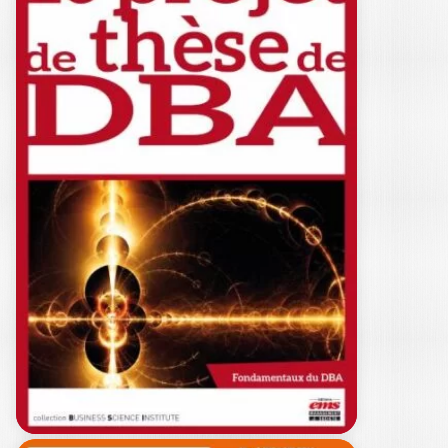
THE DBA THESIS
PROJECT IN
PRACTICE
PAUL BEAULIEU
|
MICHEL KALIKA
The thesis written in the course of a
Doctorate of Business Administration
(or…
22,00
€