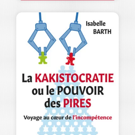
POUR EN FINIR
AVEC LE MACHIN
NORBERT ALTER
Ouvrage labellisé FNEGE (2025),
catégorie « Essai » Ce livre met en
scène…