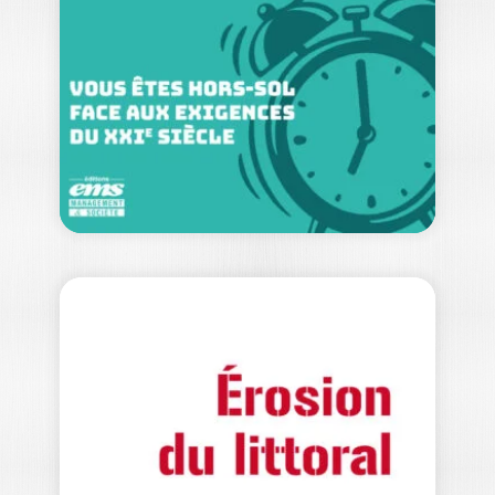
STÉPHANIE ROELS
Aujourd’hui, les entreprises sont
confrontées à des défis humains d’une
ampleur inédite. Dans…
15,00
€
DIRIGEANTS ET
CONSEILS