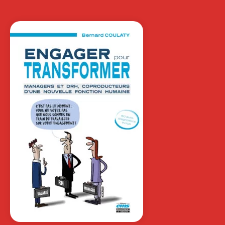
POUR RÉUSSIR,
MUSCLEZ VOTRE
ÉTAT D’ESPRIT…
ISABELLE PROUST
Il n’y a pas de champion sans un état
d’esprit de gagnant. Le…
22,00
€