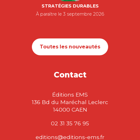
POUR
L’ENTREPRISE
PASCALE BAUSSANT
100% des droits d’auteur seront reversés
à la Fondation GoodPlanet, présidée
par Yann…
12,00
€