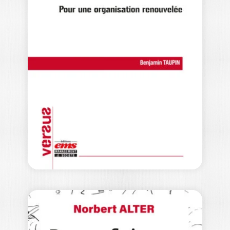
D’ADMINISTRATIO
N : RÉVEILLEZ-
VOUS…
DOMINIQUE TURCQ
L’entreprise n’est pas un corps
indépendant de la société et de
l’environnement, elle…
16,00
€