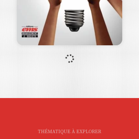
solidarité et…
22,00
€
L’INTELLIGENCE
COLLECTIVE AU