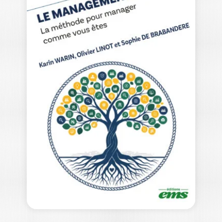
L’HUBRIS DES
DIRIGEANTS
ERHARD FRIEDBERG
« Avec L’hubris des dirigeants, Erhard
Friedberg ajoute un angle inédit à sa…
16,00
€