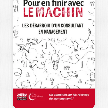
ÉROSION DU
LITTORAL
BENJAMIN TAUPIN
Ouvrage labellisé FNEGE (2025),
catégorie « Ouvrage de recherche non
collectif » L’érosion…
19,50
€