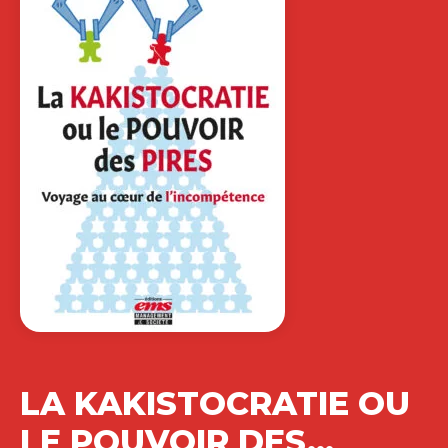
un défi constant : emmener leurs…
25,00
€
RENFORCEZ
L’INTELLIGENCE
COLLECTIVE DE