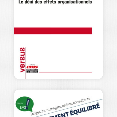
Y CROIRE
PASCALE BAUSSANT
Un jour, un médecin nous a annoncé
que notre petit garçon était atteint…
12,00
€