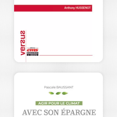
DES…
ISABELLE BARTH
Ouvrage labellisé FNEGE (2025),
catégorie « Essai » La kakistocratie ! Quel
mot…
15,00
€