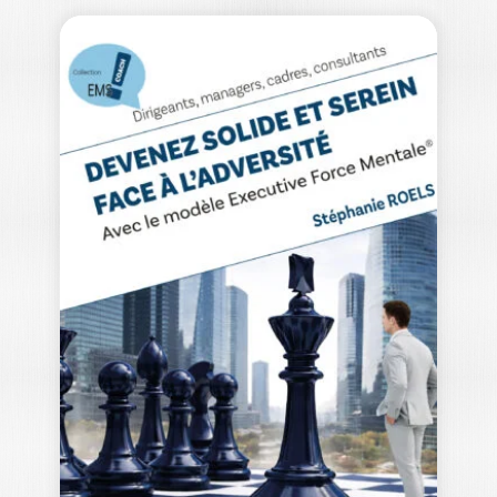
LE MANAGEMENT
ÉQUILIBRÉ
KARIN WARIN
|
OLIVIER LINOT
|
SOPHIE DE BRABANDERE
Manager comme on est, travailler
comme on est. En France,
l’engagement au travail…
20,00
€