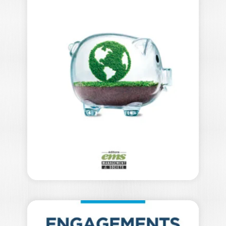
POURQUOI
TRAVAILLER ?
ANTHONY HUSSENOT
— Prix Syntec Conseil 2023 du meilleur
ouvrage de management — Ouvrage
labellisé…
22,00
€