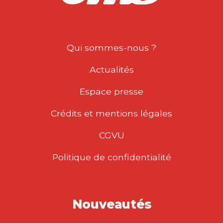
ET POURTANT J’AI
FAIT UNE ÉCOLE…
ANNE PREVOST-BUCCHIANERI
|
FRANÇOIS POTTIER