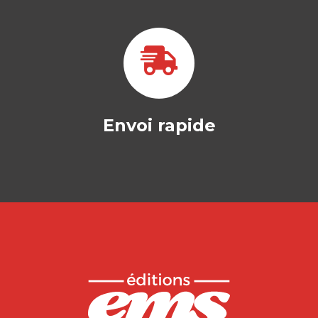
L’ENTREPRISE
PAPILLON
NADIA GUINY
Récit et clés d'une métamorphose
Comment une PME normande dans le
secteur des…
22,50
€