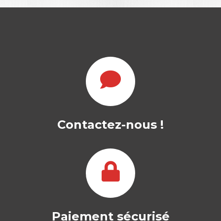
LA DESTRUCTION
DE L’HUMAIN :
PANSER…
LUCIEN LEMAIRE
Le coaching aussi… L’impérialisme de la
gestion étend son emprise sur le
monde.…
25,00
€