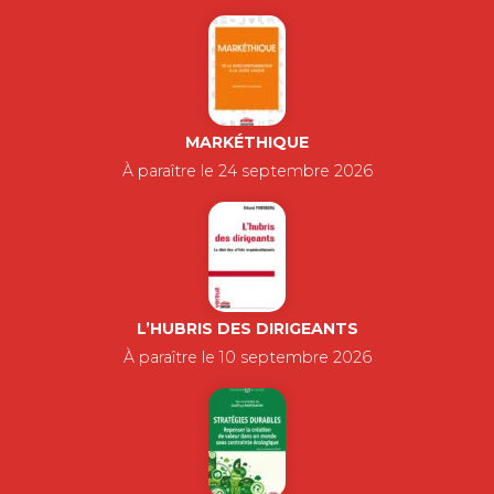
Pourquoi passe-t-on de l’open space
d’un grand cabinet d’audit au pétrin
d’une boulangerie…
18,00
€
PETIT MANUEL