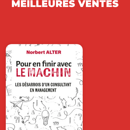
CŒUR DE LA…
FANNY SIMON
Comment mobiliser la créativité de vos
équipiers comme vecteur de
motivation et libérer…
25,00
€