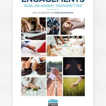
AGIR POUR LE
CLIMAT AVEC
SON…
PASCALE BAUSSANT
Saviez-vous que le premier poste
d’émissions de CO2 d’un foyer est en
réalité…
15,00
€