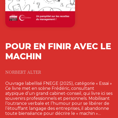
LE MANAGEMENT
À PORTER DEMAIN
–…
VIRGINIE LOISEL
Toutes les compétences du manager
présentées dans cet ouvrage et le
Tome 1…
25,00
€