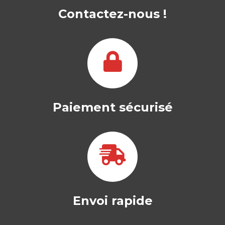
Contactez-nous !
KARIN WARIN
|
OLIVIER LINOT
|
SOPHIE DE BRABANDERE
Manager comme on est, travailler
comme on est. En France,
l’engagement au travail…
20,00
€
Paiement sécurisé
Envoi rapide