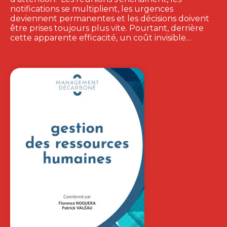
notifications se multiplient, les urgences
deviennent permanentes et les décisions doivent
être prises toujours plus vite. Pourtant, derrière
cette apparente efficacité, un coût invisible…