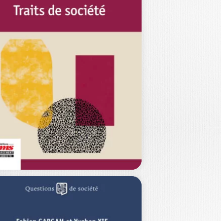
IVERSITÉ ET
EPRÉSENTATION
RIE-LOU DULAC
t-il interdire le yoga ? Doit-on
nsurer Autant en emporte le vent ?…
20,00
€