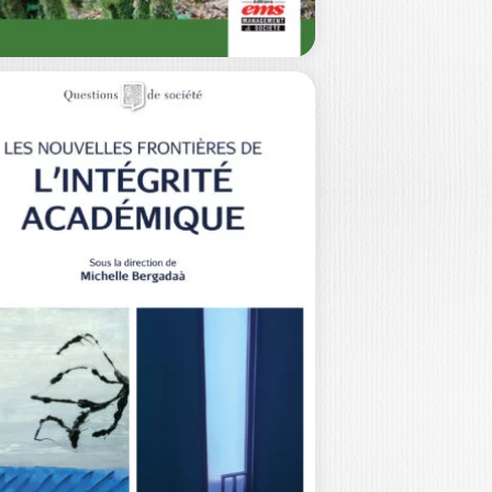
UAND LE VIVANT
NSPIRE LA
ÉDAGOGIE
NIS CRISTOL
 enjeux climatiques, sociétaux,
ologiques, économiques auxquels