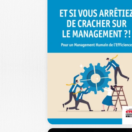
FINANCE À
IMPACT
THIERRY SIBIEUDE
|
CLÉMENTINE BLAZY
Nous vous proposons de mieux
connaître une finance encore en
devenir, qui repose…
29,0