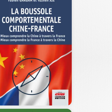
ONFIANCE ET
ÉFIANCE
IZABETH COUZINEAU-ZEGWAARD
LIVIER MEIER
|
URENT TARNAUD
rquoi un livre sur la confiance
pliqué aux sciences de gestion et
…
29,00
€