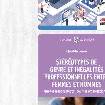
artificielle (IA) génératives vont
révolutionner le…
25,0
L’IA AU CŒUR DE