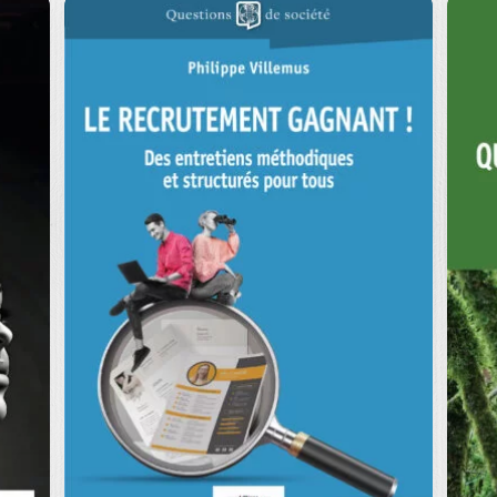
MUTATIONS
SOCIÉTALES ET
ORGANISATIONS
L
ANGÈLE RENAUD
|
YOHAN BERNARD
|
A
ADRIEN BONACHE
|
F
KIRSTEN BURKHARDT-BOURGEOIS
|
JÉRÉMY VIGNAL
FA
et
Ouvrage labellisé FNEGE (2024),
catégorie "RSE" Le monde est traversé
Le
par de nombreuses…
qui
0
€
32,00
€