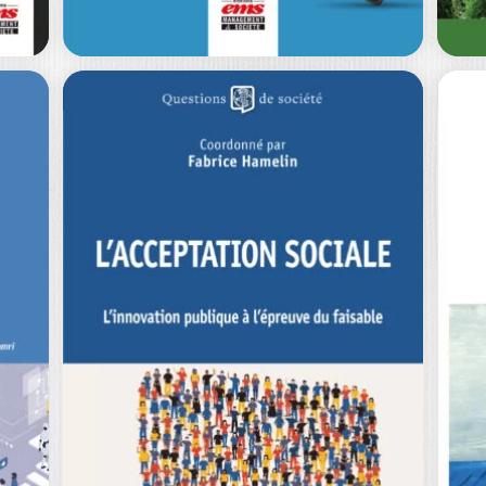
Q
I
LE RECRUTEMENT
P
GAGNANT !
DE
Les
PHILIPPE VILLEMUS
éc