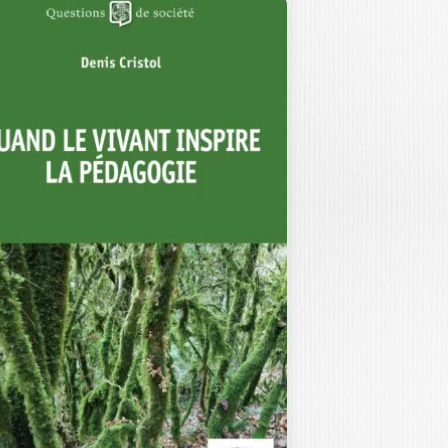
A BOUSSOLE
COMPORTEMENT
LE CHINE-
RANCE
BIEN GARGAM
|
YUZHEN XIE
 fossé communicationnel et culturel
 existe entre la Chine et la France…
25,00
€