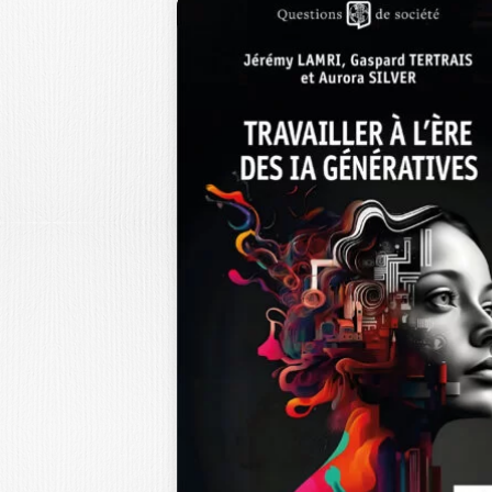
ET SI VOUS
ARRÊTIEZ DE
CRACHER…
VINCENT CRISTALLINI
La double ponctuation du titre de c
ouvrage en est une caractéristique
déterminante…
16,0