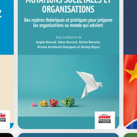
C
D
EL
WEB CRASH
|
O
MARIA MERCANTI-GUÉRIN
LA
Prix Syntec Conseil 2024 / Ouvrage
Pou
labellisé FNEGE (2024), catégorie
ap
"Essai" Le Web…
du
0
€
29,00
€