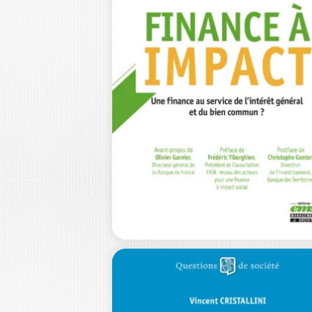
L’INTELLIGENCE
ARTIFICIELLE
DÉCRYPTÉE
KATHLEEN DESVEAUD
Ouvrage labellisé FNEGE (2025),
catégorie « Essai » Alors que ChatGP
propulsé…
24,5