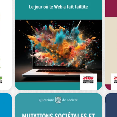
L’AVANTAGE
COOPÉTITIF
D
FRÉDÉRIC LE ROY
|
R
ANNE-SOPHIE FERNANDEZ
|
PAUL CHIAMBARETTO
MA
Ouvrage labellisé FNEGE (2025),
T a
catégorie « Essai » La coopétition –
Fau
relation paradoxale,…
ce
0
€
20,00
€