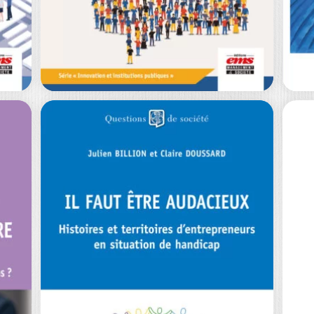
Si le recrutement est bien considéré
no
comme une étape majeure de la vie…
inc
0
€
22,00
€
L
F
L’ACCEPTATION
L