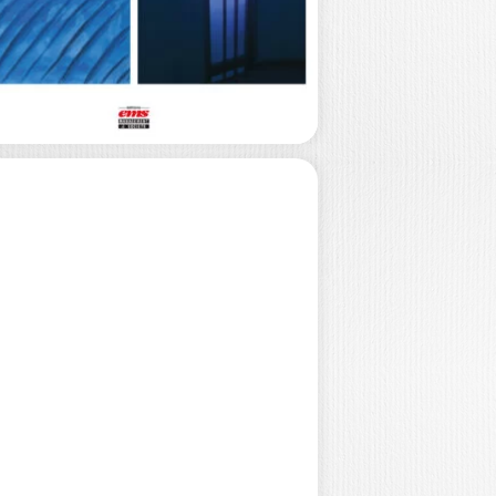
us sommes confrontés nous
itent à…
25,00
€
ES NOUVELLES
RONTIÈRES DE
’INTÉGRITÉ