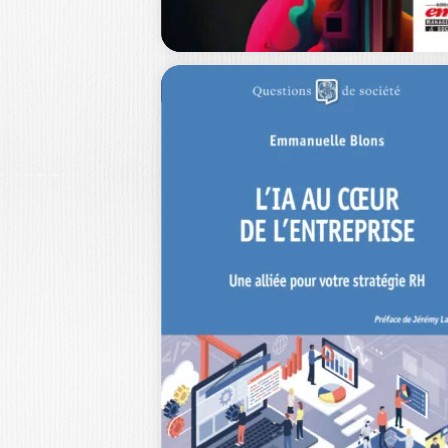
TRAVAILLER À
L’ÈRE DES IA
GÉNÉRATIVES
JÉRÉMY LAMRI
|
GASPARD TERTRAIS
|
AURORA SILVER
L’ouvrage explore comment les
technologies de l’intelligence