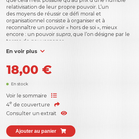
que cela n’est possible qu’au prix d’une humble
relativisation de leur propre pouvoir. L’un
des moyens de réussir ce défi moral et
organisationnel consiste à organiser et à
reconnaître un pouvoir « hors de soi », mieux
encore : un pouvoir
supra
, que l’on désigne par le
terme de gouvernance.
En second lieu, l’ouvrage s’adresse naturellement
En voir plus
aux gouvernants, eux aussi propriétaires ou
mandataires, eux aussi sincères et consistants, afin
18,00
€
qu’ils ne succombent pas à l’
hubris
, et
comprennent ce phénomène si pernicieux : le
pouvoir permet de ne pas être compétent et, dans
En stock
les cas extrêmes, de n’avoir aucun compte à rendre.
En troisième lieu, le propos passionnera aussi tous
Voir le sommaire
ceux qui s’intéressent à la gestion et
e
4
de couverture
au management, étudiants, experts, conseils,
Consulter un extrait
managers, qui souhaitent investiguer l’une des
problématiques majeures du fonctionnement des
organisations.
Ajouter au panier
En effet, dans de nombreuses organisations, les