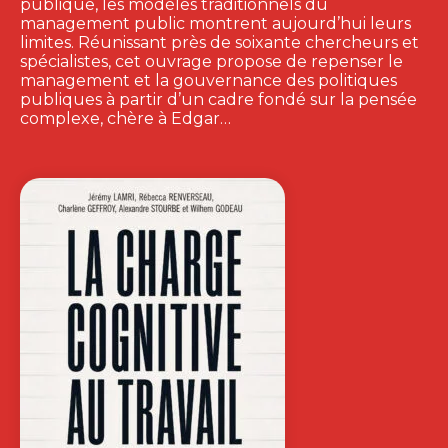
publique, les modèles traditionnels du
management public montrent aujourd’hui leurs
limites. Réunissant près de soixante chercheurs et
spécialistes, cet ouvrage propose de repenser le
management et la gouvernance des politiques
publiques à partir d’un cadre fondé sur la pensée
complexe, chère à Edgar…