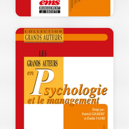
LES GRANDS
AUTEURS EN
GESTION DES…
FRANÇOISE CHEVALIER
|
CLOTILDE CORON
|
HUGO GAILLARD
|
EWAN OIRY