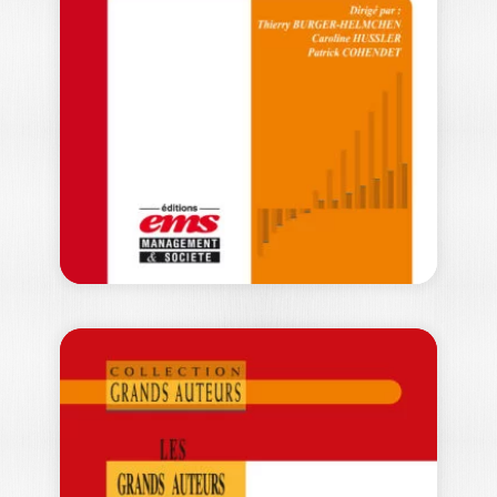
AUTEURS EN
MARKETING –…
ALAIN JOLIBERT
Que serait le marketing sans eux ? Cet
ouvrage présente en vingt chapitres…
37,50
€
LES GRANDS