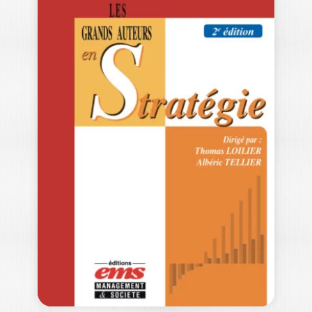
LES GRANDS
AUTEURS EN
MANAGEMENT
PUBLIC
STÉPHANIE CHATELAIN-PONROY
|
PATRICK GIBERT
|
MADINA RIVAL
|
ALAIN BURLAUD
-- Prix 2022 du meilleur ouvrage de
management dans la catégorie
"Ouvrage de…
39,00
€