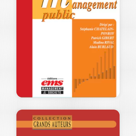
LES GRANDS
AUTEURS EN
CONTRÔLE DE…
SAMUEL SPONEM
|
ANNE PEZET
-- Ouvrage labellisé par le Collège de
Labellisation de la FNEGE (2022), dans…
44,00
€