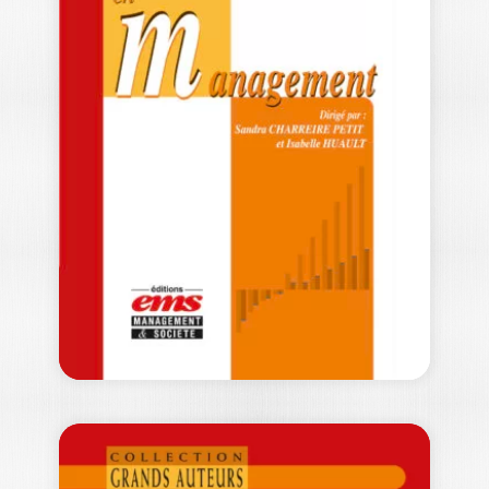
LES GRANDS
AUTEURS EN
FINANCE –…
GÉRARD CHARREAUX
|
MICHEL ALBOUY
-- OUVRAGE LABELLISÉ FNEGE 2018 --
Depuis les dernières crises dont elle
est…
54,00
€