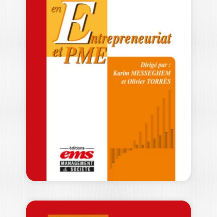
AUTEURS EN
MANAGEMENT
DE…
THIERRY BURGER-HELMCHEN
|
CAROLINE HUSSLER
|
PATRICK COHENDET
Retrouvez la 2e édition des Grands
auteurs en management de
l'innovation et de…
49,00
€