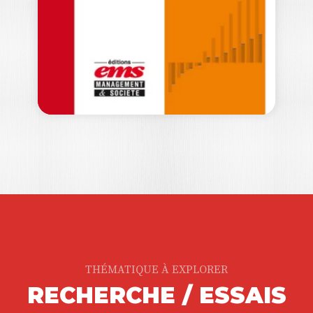
Dans un contexte mondial en mutation,
le…
37,50
€
THÉMATIQUE À EXPLORER
RECHERCHE / ESSAIS
LES GRANDS