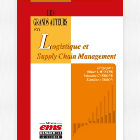
LES GRANDS
AUTEURS EN
MANAGEMENT –…
SANDRA CHARREIRE PETIT
|
ISABELLE HUAULT
-- OUVRAGE LABELLISÉ FNEGE 2018 --
La troisième édition des Grands Auteurs
en…
52,00
€