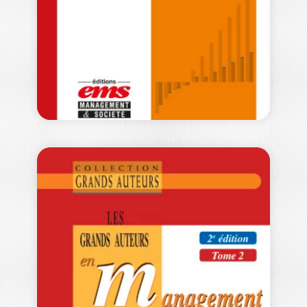
Ouvrage labellisé FNEGE (2025),
catégorie « Ouvrage de recherche
collectif » En s’appuyant…
49,00
€
LES GRANDS