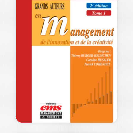
LES GRANDS
AUTEURS EN
MANAGEMENT
DE…
THIERRY BURGER-HELMCHEN
|
CAROLINE HUSSLER
|
PATRICK COHENDET
Ouvrage labellisé FNEGE (2024),
catégorie "Ouvrage de Recherche
Collectif" Comment améliorer la
créativité…
39,00
€