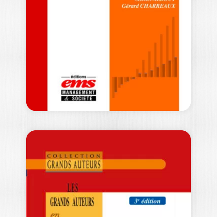
ISABELLE WALSH
|
MICHEL KALIKA
|
CARINE DOMINGUEZ-PÉRY
-- Ouvrage labellisé FNEGE (2019),
catégorie "Manuel" -- Cet ouvrage réunit
les travaux…
49,00
€