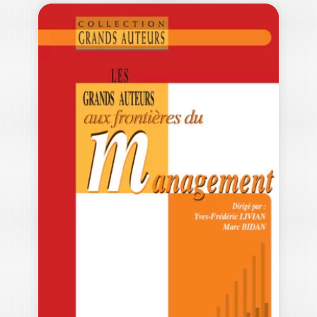
LES GRANDS
AUTEURS EN
MANAGEMENT
DE…
THIERRY BURGER-HELMCHEN
|
CAROLINE HUSSLER
|
PATRICK COHENDET
Ouvrage labellisé FNEGE (2024),
catégorie "Ouvrage de Recherche
Collectif" Multinationales ou PME, high-
tech…
39,00
€