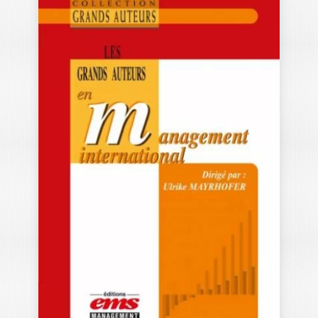
LES GRANDS
AUTEURS EN
ENTREPRENEURIA
T &…
OLIVIER TORRÈS
|
KARIM MESSEGHEM
-- OUVRAGE LABELLISÉ FNEGE 2016 --
À en juger par le poids que…
39,00
€