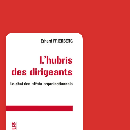
INSPIRATEURS DE
LA THÉORIE…
OLIVIER GERMAIN
"Dans cet ouvrage d'une grande
richesse et dont la préparation fut
dirigée par…
44,00
€