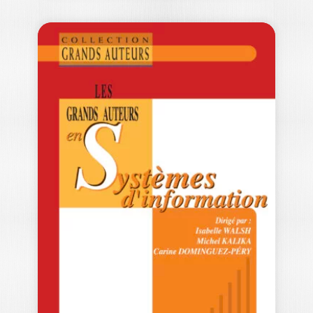
LES GRANDS
AUTEURS EN
STRATÉGIE –…
THOMAS LOILIER
|
ALBÉRIC TELLIER
-- Ouvrage labellisé FNEGE (2021) -
Catégorie "Ouvrage de recherche
collectif" -- En…