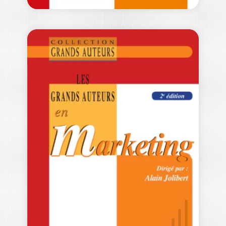
LES GRANDS
AUTEURS EN
LOGISTIQUE ET…
BLANDINE AGERON
|
VALENTINA CARBONE
|
OLIVIER LAVASTRE
Cet ouvrage s'attache à présenter les