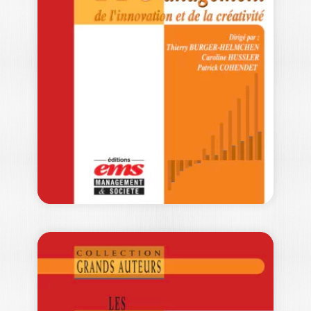
AUTEURS EN
PSYCHOLOGIE ET…
PATRICK GILBERT
|
ÉMILIE VAYRE
Ouvrage labellisé FNEGE (2025),
catégorie « Ouvrage de recherche
collectif » La psychologie…
49,00
€