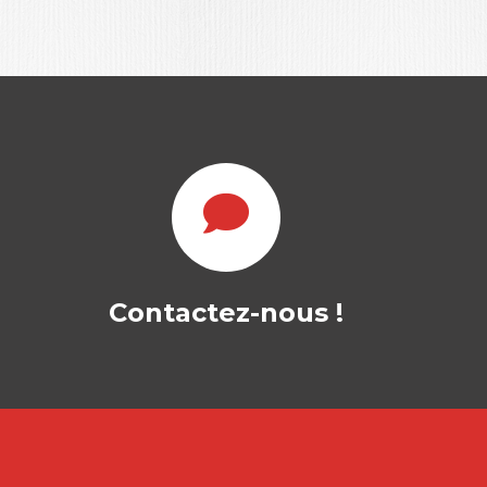
LES GRANDS
AUTEURS EN
PSYCHOLOGIE ET…
Contactez-nous !
PATRICK GILBERT
|
ÉMILIE VAYRE
Ouvrage labellisé FNEGE (2025),
catégorie « Ouvrage de recherche
collectif » La psychologie…
49,00
€