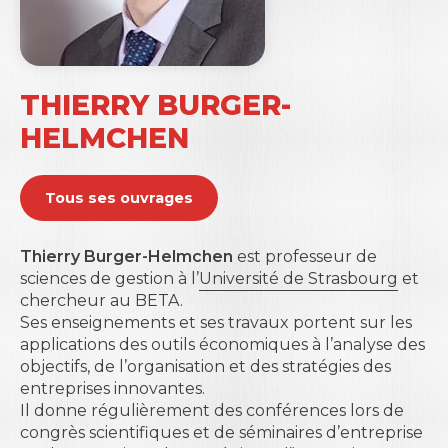
Etienne Wenger –
Pour une théorie sociale de
l’apprentissage. Communauté de pratique,
knowledgeability
, Espace Social
d’Apprentissage
par Gilles Lambert
THIERRY BURGER-
Bart Nooteboom –
Une théorie cognitive de la
firme
par Damien Talbot
HELMCHEN
Cornelius Castoriadis –
Aux fondements de
l’imaginaire : l’autonomie
par Bérangère L. Szostak
et Bernard Ramanantsoa
Tous ses ouvrages
Thierry Burger-Helmchen
est professeur de
Xerfi Canal a reçu
Bernard Ramanantsoa,
sciences de gestion à l’
Université de Strasbourg
et
Directeur général honoraire d’HEC Paris
, pour
chercheur au BETA.
parler des esprits révolutionnaires. (30/09/2023)
Ses enseignements et ses travaux portent sur les
applications des outils économiques à l’analyse des
objectifs, de l’organisation et des stratégies des
entreprises innovantes.
Il donne régulièrement des conférences lors de
congrès scientifiques et de séminaires d’entreprise