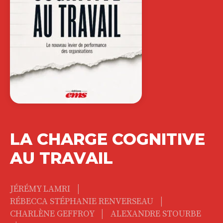
LA CHARGE COGNITIVE
AU TRAVAIL
|
JÉRÉMY LAMRI
|
RÉBECCA STÉPHANIE RENVERSEAU
|
CHARLÈNE GEFFROY
ALEXANDRE STOURBE