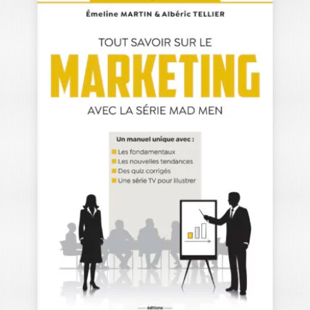
THÉORIES ET
PRATIQUES DU
MARKETING DE…
DOMINIQUE BOURGEON-RENAULT
|
CHRISTINE PETR
|
ELODIE JARRIER
Ouvrage labellisé FNEGE (2023),
catégorie "Ouvrage de Recherche
Collectif" Cet ouvrage de…
34,00
€