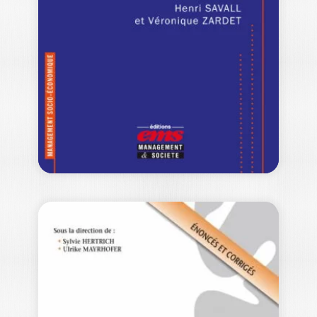
PAUVRETÉ
EVA DELACROIX
|
HÉLÈNE GORGE
-- Ouvrage Labellisé FNEGE 2018 - Prix
du "Meilleur ouvrage de recherche
collectif FNEGE…
24,50
€