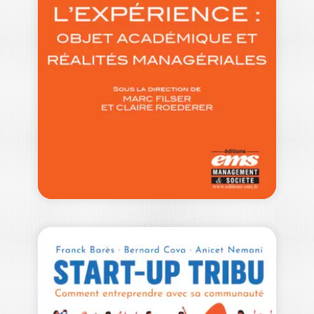
POLITIQUE – 3e…
FRÉDÉRIC DOSQUET
|
ERIC BARQUISSAU
|
HERBERT CASTÉRAN
|
REFK SELMI
Chaque élection attire le regard des
citoyens sur la communication
politique. Détestée par…
25,00
€