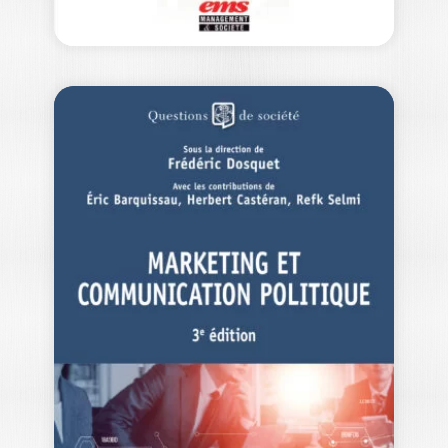
TOUT SAVOIR SUR
LE MARKETING
AVEC…
EMELINE MARTIN
|
ALBÉRIC TELLIER
Ouvrage labellisé FNEGE (2023),