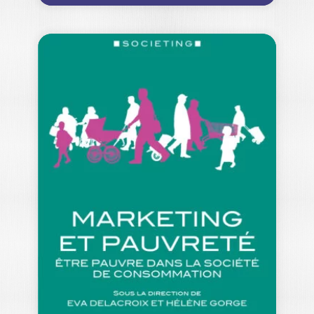
(DÉ)PENSER LA
CONSOMMATION
PHILIPPE MOATI
-- Ouvrage labellisé FNEGE 2019,
catégorie "Ouvrage de recherche
collectif" -- Les limites…