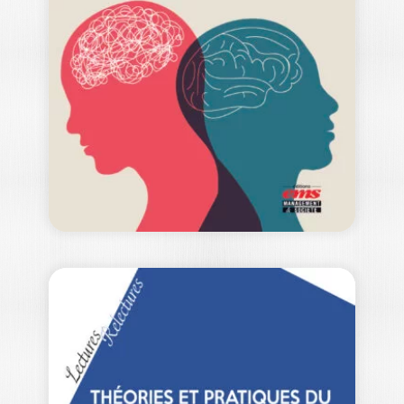
DOMINIQUE DESJEUX
|
PHILIPPE MOATI
Autour des années 2000, avec
l’émergence de la Chine, le futur est
devenu…
19,00
€