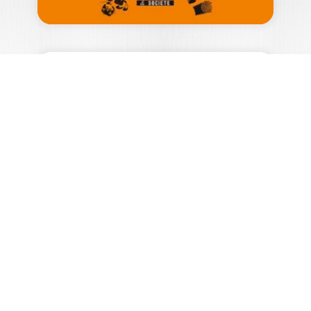
LA VIE SOCIALE
DES MARQUES
BERNARD COVA
OUVRAGE LABELLISÉ FNEGE 2018 Les