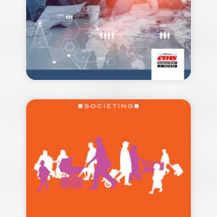
catégorie "Manuel de l'Enseignement
Supérieur" Ce livre est…
34,00
€
MARKETING ET
COMMUNICATION