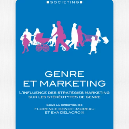
START-UP TRIBU
FRANCK BARES
|
BERNARD COVA
|
ANICET NEMANI
-- Ouvrage labellisé par le Collège de
Labellisation de la FNEGE (2022), dans…
18,00
€