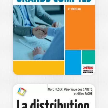
UTOPIES ET
CONSOMMATION
OLIVIER BADOT
|
PHILIPPE MOATI
-- Ouvrage labellisé FNEGE (2021) -
Catégorie "Ouvrage de recherche
collectif" -- Cet…
22,00
€