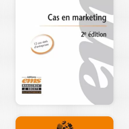
INNOVATION
COMMERCIALE :
TOUS VENDEURS
DANS…
HENRI SAVALL
|
VÉRONIQUE ZARDET
Cet ouvrage permet de redéfinir le
périmètre et la place de la force…
24,50
€