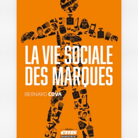
CAS EN
MARKETING – 2E
ÉDITION
SYLVIE HERTRICH
|
ULRIKE MAYRHOFER
OUVRAGE LABELLISÉ FNEGE 2018 Cet
ouvrage collectif comporte 12 études de
cas qui…
24,50
€