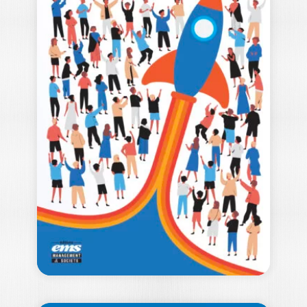
L’EXPÉRIENCE :
OBJET
ACADÉMIQUE ET
RÉALITÉS…
MARC FILSER
|
CLAIRE ROEDERER
Ouvrage labellisé FNEGE (2023),
catégorie "Ouvrage de Recherche
Collectif" Prix de l'Académie des…
29,50
€