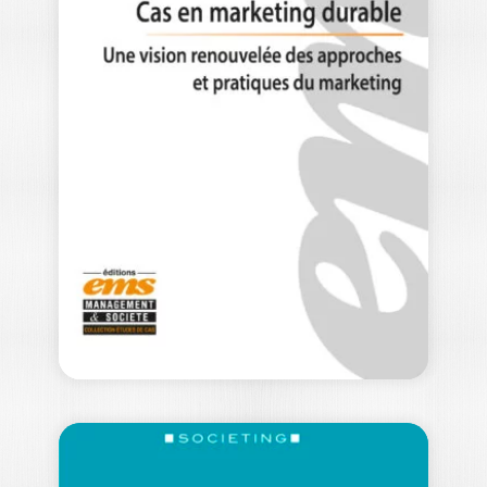
DÉCISIONS
MARKETING –
N°110
N°110 Avril-Juin 2023 30e anniversaire
/ Editorial Décisions Marketing, 30 ans
de recherche pour…
30,00
€