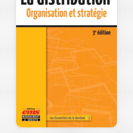
VENDRE AUX
GRANDS COMPTES
EVELYNE PLATNIC-COHEN
Ce manuel indique tout ce qu’il faut
savoir sur les grands comptes pour…
22,00
€