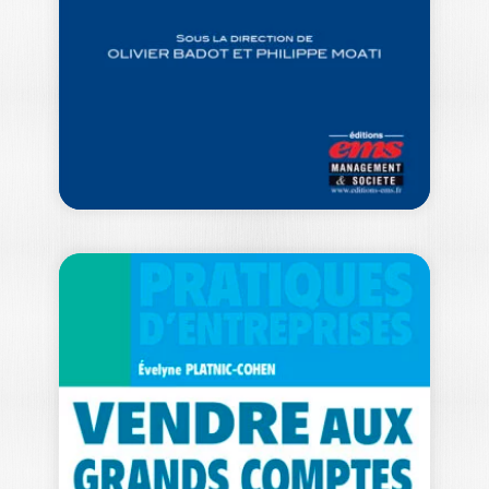
-- Ouvrage labellisé FNEGE (2021) -
Catégorie "Ouvrage de recherche
collectif" -- Mouvement…
25,00
€