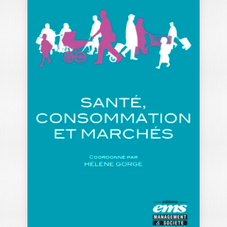
CAS EN
MARKETING
DURABLE
SIHEM DEKHILI
|
FANNY RENIOU
Ouvrage labellisé FNEGE (2024),
catégorie "Manuel de l’Enseignement
Supérieur" Les enjeux
environnementaux et…
29,00
€