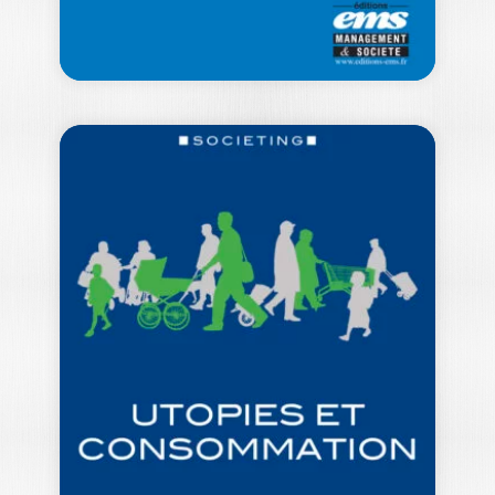
GENRE ET
MARKETING
FLORENCE BENOIT-MOREAU
|
EVA DELACROIX