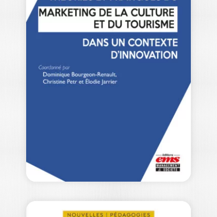
MARKETING
SOCIAL ET NUDGE
KARINE GALLOPEL-MORVAN
|
DOMINIQUE CRIE
— Prix FNEGE 2023 du meilleur ouvrage
en management – Catégorie : Ouvrage…
34,50
€