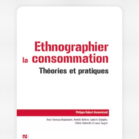
LA DISTRIBUTION –
3E ÉDITION
MARC FILSER
|
VÉRONIQUE DES GARETS
|
GILLES PACHÉ
-- Ouvrage labellisé FNEGE (2021),
catégorie "Manuel" -- Croissance rapide
de nouvelles formes…