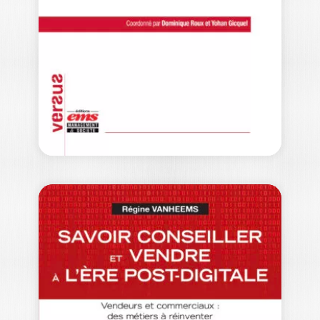
PHILIPPE ROBERT-DEMONTROND
Alors même que la consommation est
devenue un phénomène central, dans
les sociétés…
22,00
€