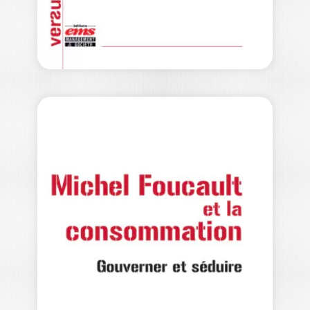
29,50
€
ETHNOGRAPHIER
LA
CONSOMMATION
LAURE SUGIER
|
CÉLINE SCHMIDT
|
ISABELLE DABADIE
|
AMÉLIE BELLION
|
VANESSA BEAUDOUIN
|