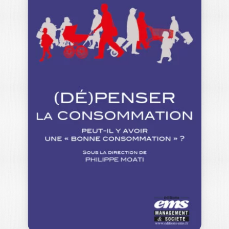
SAVOIR
CONSEILLER ET
VENDRE À L’ÈRE…
RÉGINE VANHEEMS
À l’ère post-digitale, les techniques
traditionnelles de vente ne
fonctionnent plus. Leur utilisation…
22,00
€