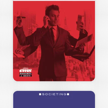
MICHEL FOUCAULT
ET LA
CONSOMMATION
YOHAN GICQUEL
|
DOMINIQUE ROUX
-- Ouvrage labellisé FNEGE 2019,
catégorie "Ouvrage de recherche
collectif" -- Si Michel…
22,00
€