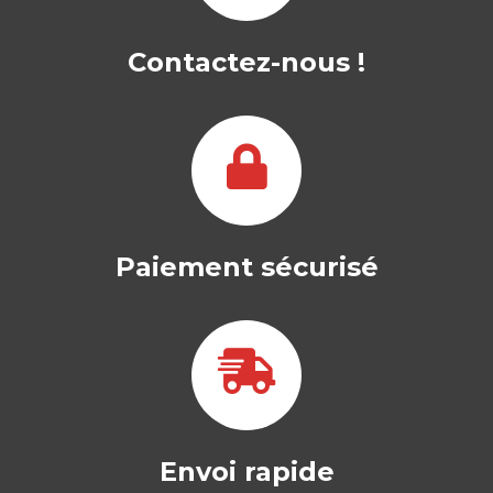
SOCIAL ET NUDGE
Contactez-nous !
KARINE GALLOPEL-MORVAN
|
DOMINIQUE CRIE
— Prix FNEGE 2023 du meilleur ouvrage
en management – Catégorie : Ouvrage…
34,50
€
Paiement sécurisé
Envoi rapide