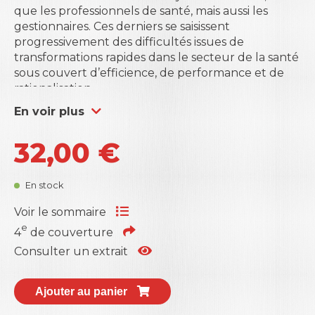
que les professionnels de santé, mais aussi les
gestionnaires. Ces derniers se saisissent
progressivement des difficultés issues de
transformations rapides dans le secteur de la santé
sous couvert d’efficience, de performance et de
rationalisation.
Cet ouvrage collectif propose un regard critique
En voir plus
sur la marchandisation et la managérialisation des
soins. À cet effet, les contributeurs examinent de
32,00
€
manière empirique et théorique la façon dont se
transforme « l’imaginaire socio-politique » autour
de la santé, pour reprendre les termes de Frédéric
En stock
Pierru en préface. Alors que la notion de bien
commun ou social en santé a longtemps dominé,
Voir le sommaire
c’est celle de la responsabilisation du patient-
e
4
de couverture
consommateur par exemple qui règne
Consulter un extrait
aujourd’hui. Cette évolution s’accompagne du
développement d’outils pour mieux « gérer » le
système de soins.
Ajouter au panier
L’ouvrage est structuré en quatre parties. La