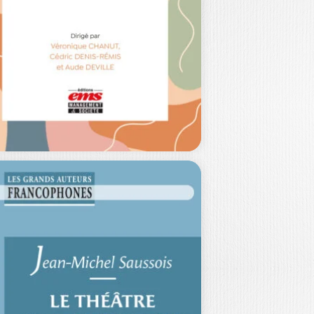
THALIE COMMEIRAS
|
AUDE FABRE
|
FLORENCE LOOSE
|
LVIE RASCOL-BOUTARD
e reste-t-il du sens que chacun
erche à donner (ou à retrouver)
ns…
32,00
€