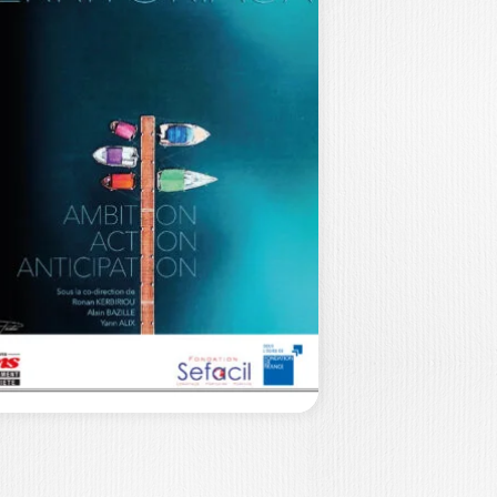
E THÉÂTRE DU
MANAGEMENT
AN-MICHEL SAUSSOIS
Prix FNEGE 2026 du meilleur
vrage en management – Catégorie :
sai…
22,00
€