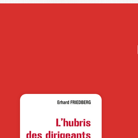
COMMENT
RÉUSSIR SON DB
? 2e…
MICHEL KALIKA
L’ouvrage Comment réussir son DB
(Doctorate in Business Administratio
vise à répondre aux…
15,0