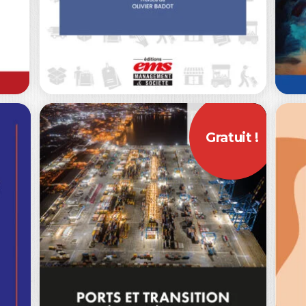
Gratuit !
L
T
L
CONSOMMER
AN