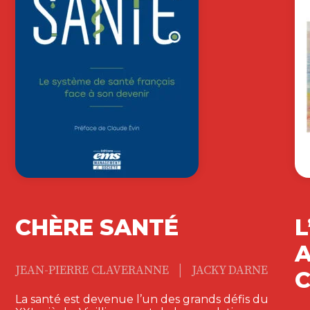
CHÈRE SANTÉ
L
A
|
JEAN-PIERRE CLAVERANNE
JACKY DARNE
La santé est devenue l’un des grands défis du