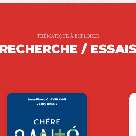
THÉMATIQUE À EXPLORER
RECHERCHE / ESSAI
T
ENSEIGNER LA
T
A
NON-VIOLENCE
RO
FRÉDÉRIQUE GUÉNOT
|
AL
OLIVIER DE LAGARDE
Le
A ?
Ouvrage labellisé FNEGE (2026),
s’
n)
catégorie « Ouvrage de Recherche
in
Collectif » La violence,…
gl
0
€
22,00
€