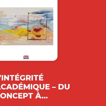
’INTÉGRITÉ
CADÉMIQUE – DU
CONCEPT À…