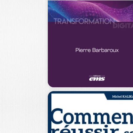
RÉUSSIR
ENSEMBLE LE
CHANGEMENT
HENRI SAVALL
|
VÉRONIQUE ZARDET
La crise de la Covid-19 a provoqué d
mutations profondes dans le mond
29,0