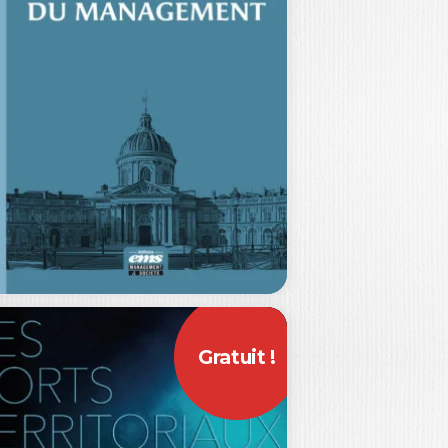
E RISQUE CYBER
ÉRONIQUE CHANUT
|
DRIC DENIS-RÉMIS
|
DE DEVILLE
vrage labellisé FNEGE (2026),
tégorie « Ouvrage de Recherche
lectif » Le cyber…
15,00
€
Gratuit !