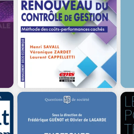
TRANSITION
ÉNERGÉTIQUE EN
L
AFRIQUE…
V
CÉ
YANN ALIX
|
ALEXIS B. N'GUESSAN
AU
-- OUVRAGE DISPONIBLE EN
VERSION ELECTRONIQUE
Ou
es
UNIQUEMENT ! -- La transition
ca
e…
énergétique des…
Col
0
€