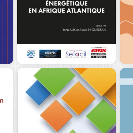
SANS DÉTRUIRE
NA
CL
Benoît HEILBRUNN
|
SY
PHILIPPE MOATI
Qu
Nous habitons une société qui a fait de
ch
l’achat la mesure du bien-être…
da
22,00
€
0
€
PORTS ET