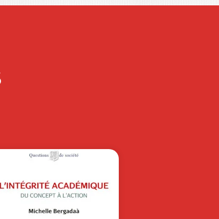
S
9 – LES PORTS
ERRITORIAUX
NAN KERBIRIOU
|
AIN BAZILLE
|
YANN ALIX
s grands ports maritimes
imposent comme les maillons
dispensables des chaînes logistiques
obales,…