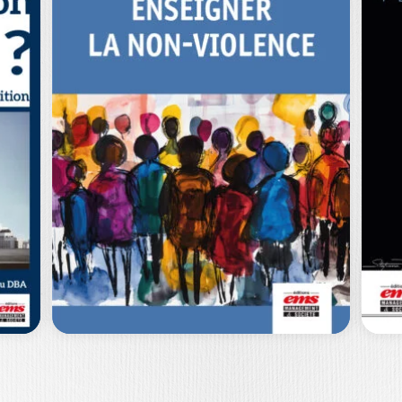
RENOUVEAU DU
CONTRÔLE DE
GESTION
L
HENRI SAVALL
|
VÉRONIQUE ZARDET
|
LAURENT CAPPELLETTI
JE
L’enjeu du contrôle de gestion socio-
— 
économique est d’améliorer la prise de
ou
décision, stratégique…
Es
0
€
34,00
€