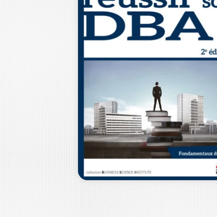
LES DÉFIS DE LA
DIGITALISATION
DANS…
PIERRE BARBAROUX
Ouvrage labellisé FNEGE (2026),
catégorie « Ouvrage de Recherche
Non Collectif » Comment…
18,0