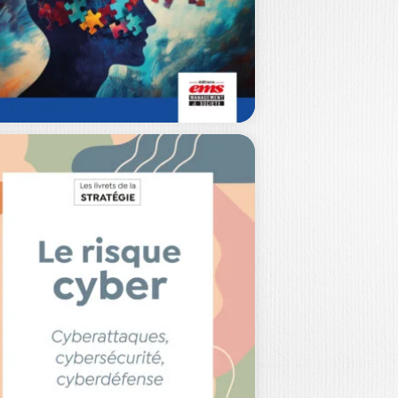
E SENS AU
RAVAIL À
’ÉPREUVE…
NE LOUBES
|