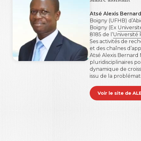
Atsé Alexis Bernar
Boigny (UFHB) d’Abid
Boigny (Ex
Universi
8185 de l’
Université
Ses activités de rec
et des chaînes d’app
Atsé Alexis Bernard
pluridisciplinaires 
dynamique de croissa
issu de la problémati
Voir le site de A