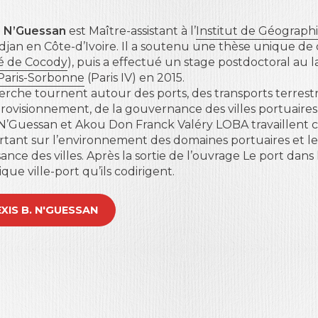
d N’Guessan
est Maître-assistant à l’
Institut de Géographi
jan en Côte-d’Ivoire. Il a soutenu une thèse unique de 
té de Cocody
), puis a effectué un stage postdoctoral au
 Paris-Sorbonne
(Paris IV) en 2015.
herche tournent autour des ports, des transports terres
rovisionnement, de la gouvernance des villes portuaires 
 N’Guessan et Akou Don Franck Valéry LOBA travaillent 
portant sur l’environnement des domaines portuaires et l
nce des villes. Après la sortie de l’ouvrage Le port dans 
que ville-port qu’ils codirigent.
LEXIS B. N'GUESSAN