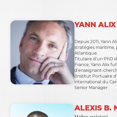
YANN ALIX
Depuis 2011, Yann A
stratégies maritime, 
Atlantique
.
Titulaire d’un PhD d
France, Yann Alix f
d’enseignant-cherch
(Institut Portuaire
international du Ca
Senior Manager
ALEXIS B.
Maître assistant