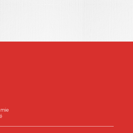
omie
é