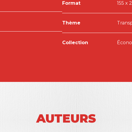
Format
155 x 
Thème
Transp
Collection
Économ
AUTEURS