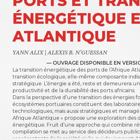
PORTS ET TRAN
ÉNERGÉTIQUE 
ATLANTIQUE
YANN ALIX
|
ALEXIS B. N'GUESSAN
— OUVRAGE DISPONIBLE EN VERSI
La transition énergétique des ports de l’Afrique Atl
transition écologique, elle-même composante indi
stratégique. L’énergie a été, reste et demeurera une
productivité et de la durabilité des ports africains.
Dans la perspective d’une transition des énergies fo
écosystèmes portuaires constituent des laboratoir
technologiques, mais aussi stratégiques et managéri
Afrique Atlantique » propose une exploration des déf
énergétique. Fruit d’une approche qui combine réfl
compilation se met au service des décideurs publics
représentants de la société civile qui deviennent de