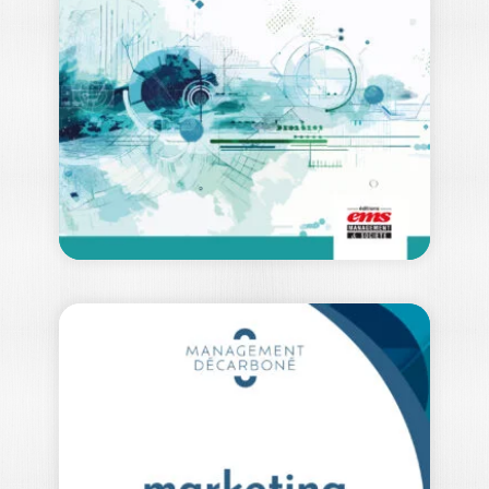
|
OLIVIER MEIER
|
LAURENT TARNAUD
Comment penser le management
autrement et enrichir les sciences de
gestion, naturellement à…
25,00
€