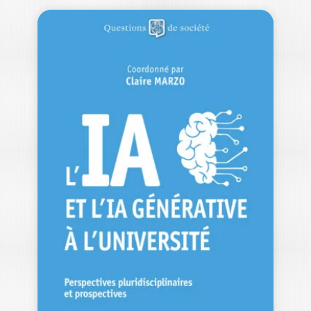
LA COOPÉTITION
DANS LE
TRANSPORT
AÉRIEN
GÉZIA DAMERGY
En 2024, 4,5 milliards de personnes ont
pris l’avion dans le monde. Parmi…
20,00
€