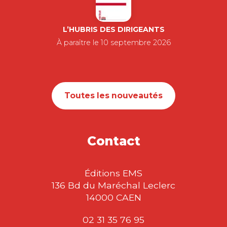
ÉNERGÉTIQUE EN
AFRIQUE…
YANN ALIX
|
ALEXIS B. N'GUESSAN
-- OUVRAGE DISPONIBLE EN
VERSION ELECTRONIQUE
UNIQUEMENT ! -- La transition
énergétique des…