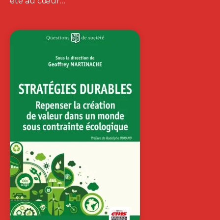
LES CLÉS POUR
UNE RECHERCHE
PARTENARIALE…
SHÉRAZADE GATFAOUI
|
ÉRIC GAUTIER LAURENT
Les recherches partenariales prennent
un essor et rapprochent les entreprises
privées ou publiques…
25,00
€