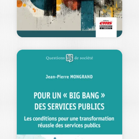
25,00
€
L’IMAGINAIRE
DANS LES
SCIENCES DE
GESTION
ELIZABETH COUZINEAU-ZEGWAARD