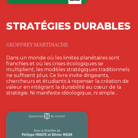
LE SENS AU
TRAVAIL À
L’ÉPREUVE…
ANNE LOUBES
|
NATHALIE COMMEIRAS
|
CLAUDE FABRE
|
FLORENCE LOOSE
|
SYLVIE RASCOL-BOUTARD