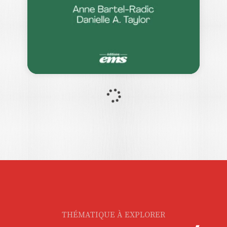
contre…
22,00
€
LA
COLLABORATION
VIRTUELLE À