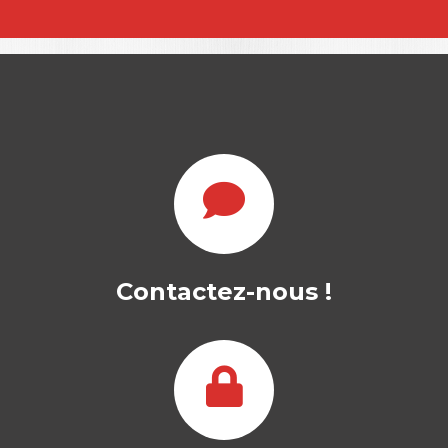
FORMER À L’ÈRE
DE L’IA
GEOFFREY MARTINACHE
|
ROMAIN ZERBIB
L’IA transforme déjà la formation : elle
bouscule les pratiques, redéfinit les
rôles,…
22,00
€