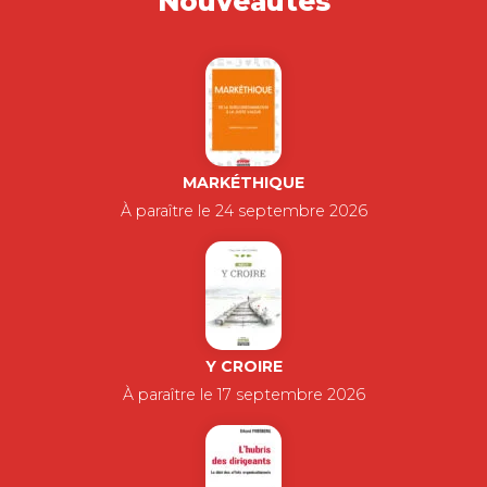
VÉRONIQUE ZARDET
La crise de la Covid-19 a provoqué des
mutations profondes dans le monde…
29,00
€
PORTS ET
TRANSITION