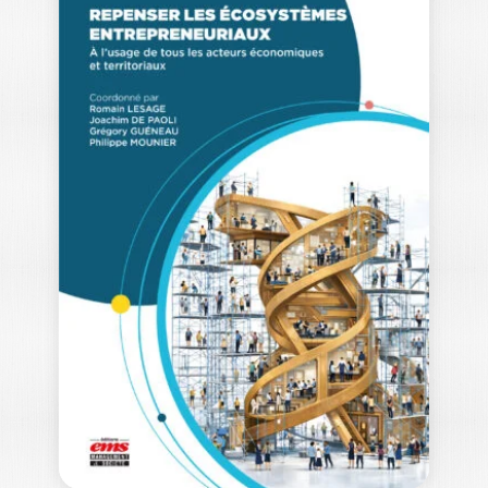
LEADER SUR LE
TAS
MAURICE THEVENET
Vous êtes un leader ou une leadeuse. Le
problème n’est pas de le…
18,00
€