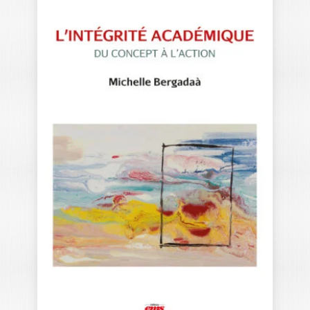
MARKETING
LYDIANE NABEC
|
AMINA BEJI-BECHEUR
|
VALÉRIE GUILLARD
|
NIL ÖZÇAGLAR-TOULOUSE
|
JULIEN SCHMITT
Dans cet ouvrage, nous proposons de
comprendre le processus de
décarbonation des organisations…
22,00
€