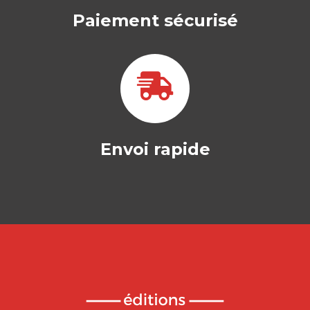
ÉVALUER L’IMPACT
EXTRA-FINANCIER
DES
ORGANISATIONS
AURÉLIEN RAGAIGNE
|
JEAN-LAURENT VIVIANI
|
HÉLÈNE RAINELLI-WEISS
Ouvrage labellisé FNEGE (2026),
catégorie « Ouvrage de Recherche
Collectif » L’évaluation extra-financière…
25,00
€