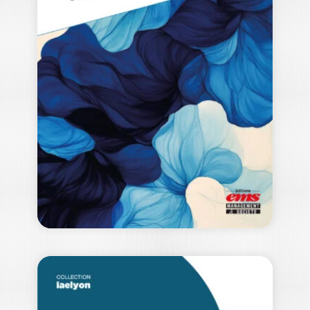
CIRCULAIRE
ROBUSTE
ALAIN FERCOQ
|
CHRISTIAN BRUÈRE
|
MAXENCE DENU
Depuis les années 1990, le Lean
Management s’est imposé pour
renforcer la compétitivité…
29,00
€