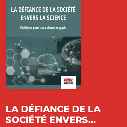
Que reste-t-il du sens que chacun
cherche à donner (ou à retrouver)
dans…
32,00
€