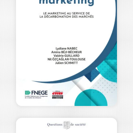
POUR UN « BIG
BANG »…
JEAN-PIERRE MONGRAND
Comment garantir demain la qualité des
services publics auxquels les Français
sont particulièrement…
25,00
€