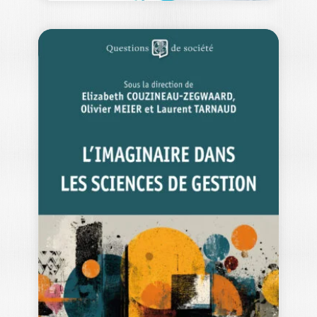
REPENSER LES
ÉCOSYSTÈMES
ENTREPRENEURIA
UX
ROMAIN LESAGE
|
JOACHIM DE PAOLI
|
GRÉGORY GUÉNEAU
|
PHILIPPE MOUNIER
La notion d’écosystème
entrepreneurial s’est imposée comme
une clé de lecture incontournable de…