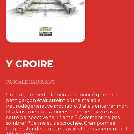
RH ET LEADERSHIP
FACE AUX DÉFIS…
MICHEL BARABEL
|
OLIVIER MEIER
Le travail que nous connaissions a
basculé : crises économiques, révolution
technologique, essor…
22,00
€