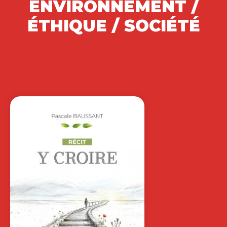
L’INTERNATIONAL
ANNE BARTEL-RADIC
|
DANIELLE A. TAYLOR
Les technologies numériques ont
révolutionné les possibilités de
collaboration à l’international : plus…
19,50
€