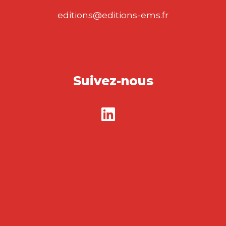
L’ENTREPRISE
APRÈS #MeToo
FRANÇOIS DE MARCH
|
JOAN LE GOFF
|
CHRISTINE NOËL LEMAITRE
|
ÉMILIE REINHOLD
Ouvrage labellisé FNEGE (2026),
catégorie « Ouvrage de Recherche
Collectif » Les entreprises…
24,50
€