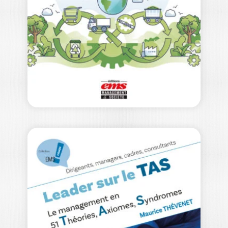
CLAIRE MARZO
À l’heure où l’intelligence artificielle
générative (IAG) franchit chaque jour de
nouveaux paliers,…
25,00
€
FAÇONNER UNE
INDUSTRIE