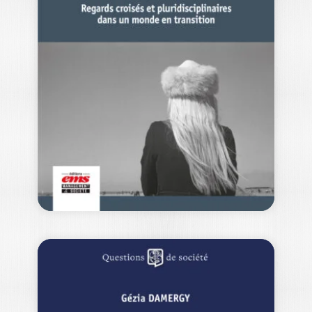
DE…
JULIEN KLESZCZOWSKI
|
ADRIEN LAURENT
|
JENNIFER SANIOSSIAN
Les organisations de l’économie sociale
et solidaire (ESS) occupent une place
importante dans…
30,00
€