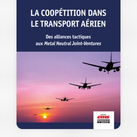
LA VULNÉRABILITÉ
DANS TOUS SES
ÉTATS
MYRIAM CARESSA
La vulnérabilité traverse la société
comme un fil discret mais déterminant.
Longtemps cantonnée…
25,00
€