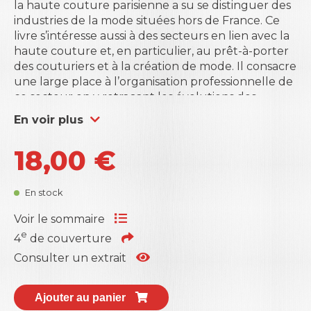
la haute couture parisienne a su se distinguer des
industries de la mode situées hors de France. Ce
livre s’intéresse aussi à des secteurs en lien avec la
haute couture et, en particulier, au prêt-à-porter
des couturiers et à la création de mode. Il consacre
une large place à l’organisation professionnelle de
ce secteur en y retraçant les évolutions des
chambres syndicales et des fédérations qui ont
En voir plus
vocation à rassembler les acteurs de cette
profession. Enfin, il étudie quels sont les liens entre
18,00
€
la haute couture parisienne et les villes, à l’aide de
travaux académiques, mais aussi à travers des
études de cas et des témoignages.
En stock
Cet ouvrage repose sur l’étude d’archives
professionnelles inédites et sur des entretiens
Voir le sommaire
effectués ces quinze dernières années avec de
e
4
de couverture
nombreux dirigeants actuels et passés
Consulter un extrait
d’entreprises de haute couture, de création de
mode et de luxe.
Ce livre est destiné à un public de chercheurs,
Ajouter au panier
d’enseignants, d’étudiants et de professionnels,