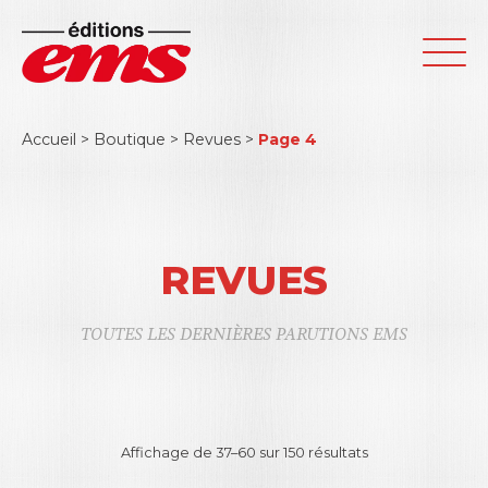
Accueil
>
Boutique
>
Revues
>
Page 4
REVUES
TOUTES LES DERNIÈRES PARUTIONS EMS
Affichage de 37–60 sur 150 résultats