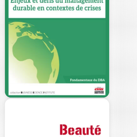
RECHERCHE SUR
ET POUR
L’INNOVATION…
SUZANNE M. APITSA
|
CHRISTIAN MARCON
|
NAWAL DAFFEUR
-- OUVRAGE DISPONIBLE EN VERSION
ELECTRONIQUE UNIQUEMENT ! -- L’
Afrique, depuis plus…