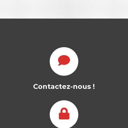
BEAUTÉ ETHNIQUE
SOUS TENSION
Contactez-nous !
VIRGINIE SILHOUETTE-DERCOURT
-- OUVRAGE LABELLISÉ FNEGE 2018 --
"Nous, on navigue entre deux cultures,
on…
18,00
€