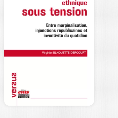
L’AFRIQUE EN
TRANSFORMATION
EMMANUEL KAMDEM
|
SUZANNE M. APITSA
Ouvrage labellisé FNEGE (2025),
catégorie « Ouvrage de recherche
collectif » Depuis deux…
25,00
€