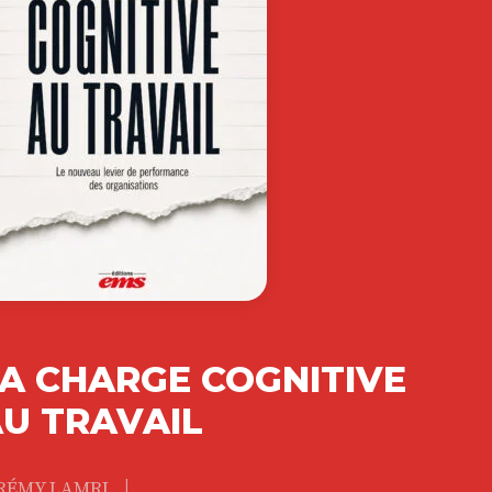
A CHARGE COGNITIVE
U TRAVAIL
|
RÉMY LAMRI