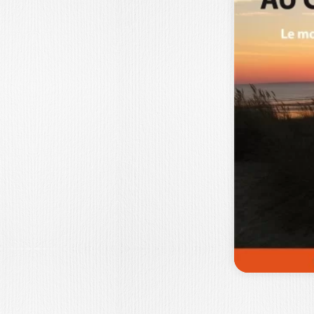
MANAGING
CAREERS AT
MICHELIN
ALAN DUKE
|
DANIEL BOULANGE
At a time of increasing debate over 
advantages of careers in big…
29,9