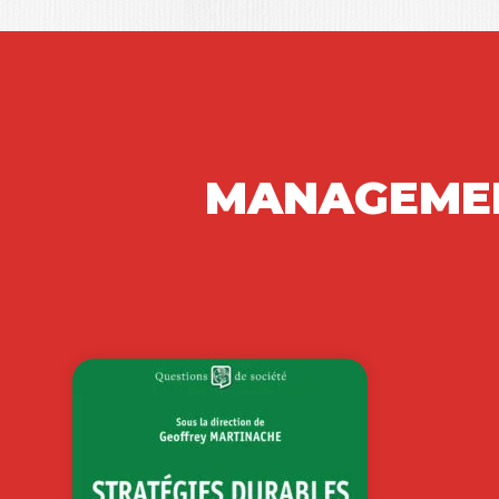
MANAGEMENT
INVIT
COAC
ISABELLE 
« Paul Charp
l’immensité 
devant lui et