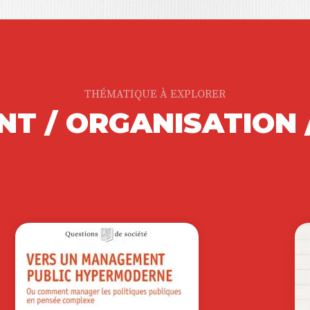
THÉMATIQUE À EXPLORER
 / ORGANISATION 
ATION AU
MANAGEMEN
HING
MÉTIER
VITTE-BLANCHARD
ALINE SCOUARNEC
entier regardait
Plaidoyer pour une vision
de la mer s’étendant
du management, cet ouvrag
 se…
posture défendue…
19,80
€