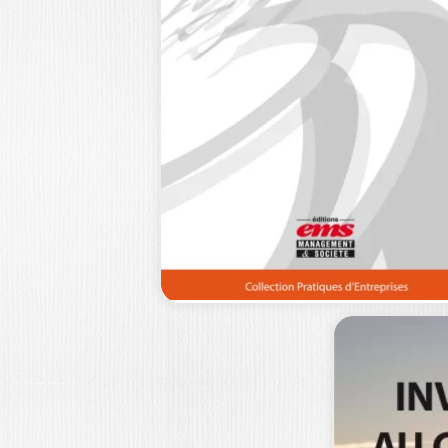
LE CONSEIL EN
MANAGEMENT
DANS TOUS…
JEAN-PIERRE BOUCHEZ
Le conseil, comme activité marchan
complexe, relationnelle et
paradoxale… Depuis maintenant
plusieurs années,…
27,5