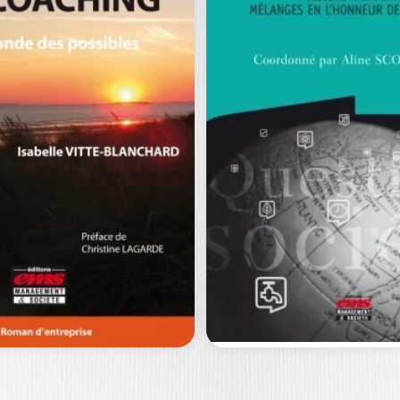
G
R
MICHELIN ET LA
H
GESTION DE
A
CARRIÈRE
BA
DANIEL BOULANGER
|
ALAN DUKE
E
R
Dans une période d’interrogations sur
Bi
the
les carrières au sein des grandes
tou
entreprises, voici…
sc
0
€
29,90
€