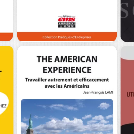
E
EVALUER LES
O
COMPÉTENCES –
E