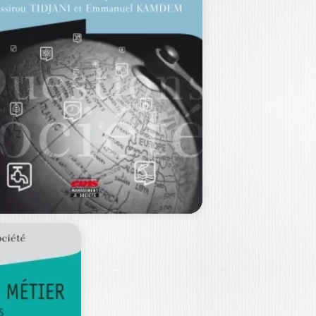
A FORMATION
ONTINUE
YMOND VATIER
 ouvrage retrace les évolutions de la
rmation continue depuis sa création
…
25,35
€