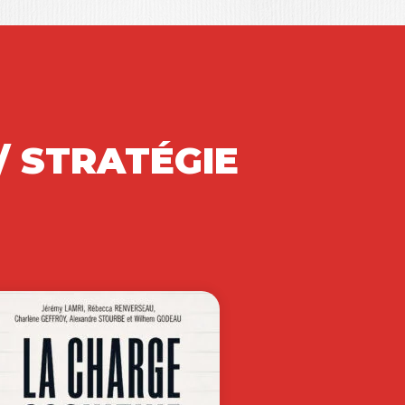
/ STRATÉGIE
T ET
 renouvelée
e illustre la
35,50
€