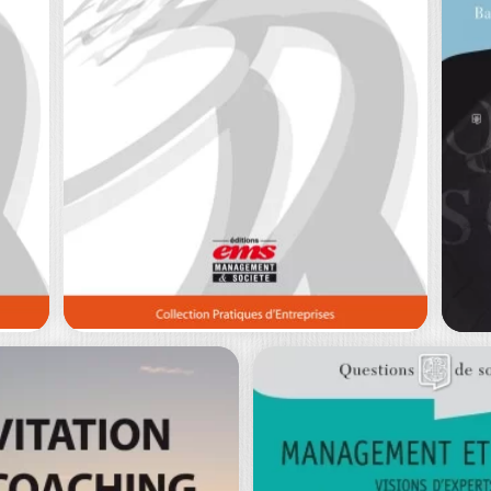
THE AMERICAN
L
EXPERIENCE
C
JEAN-FRANÇOIS LAMI
RA
de,
A l’heure de la mondialisation, les
Cet
Etats-Unis restent la première
fo
puissance économique mondiale,…
en
0
€
20,30
€