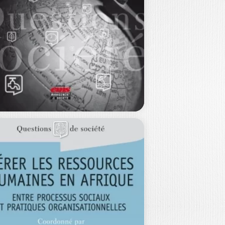
MANAGEMENT
C BOYER
|
NOËL EQUILBEY
livre sur les thèmes nouveaux liés à
rganisation : mondialisation, crise
onomique,…
15,00
€