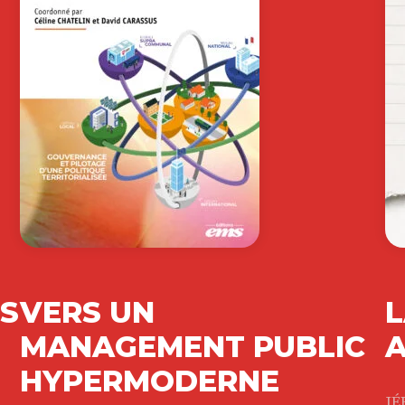
ES
VERS UN
L
MANAGEMENT PUBLIC
A
HYPERMODERNE
JÉ