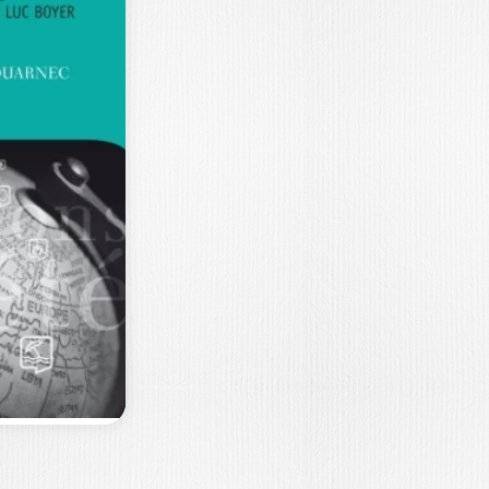
ÉRER LES
ESSOURCES
UMAINES EN
FRIQUE
SSIROU TIDJANI
|
MMANUEL KAMDEM
en qu’enseignée aujourd’hui dans
tes les institutions de formation en
iences de gestion…
25,35
€