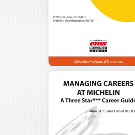
NOUVEL
ARCHITECTE
C’est en s’appuyant sur plus de ving
ans d’expérience clinique, de pratiqu
et…
20,0