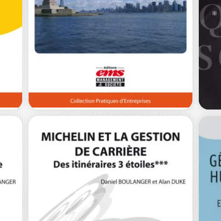
2E ÉDITION
MARIE TRESANINI
LU
t
L’évaluation fait partie de la vie de
Un 
e
l’entreprise comme des individus. C’est
l’o
un…
éc
0
€
25,00
€