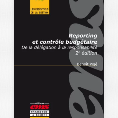
L’ENTREPRENEURI
AT
SYLVIE SAMMUT
|
KARIM MESSEGHEM
Au cours des vingt dernières années,
l’entrepreneuriat est devenu un
véritable phénomène de…
22,80
€