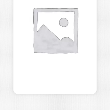
GESTION DE
L’INFORMATION –
2E ÉDITION
ELISABETH LESCA
|
HUMBERT LESCA
|
NICOLAS LESCA
|
MARIE-LAURENCE CARON-FASAN
Les informations sont de plus en plus
considérées comme une ressource
essentielle de…
25,35
€