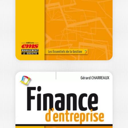
FRÉDÉRIC LASSALLE
Les organisations sportives ont connu
un développement considérable ces 10
dernières années. Pour…
22,80
€