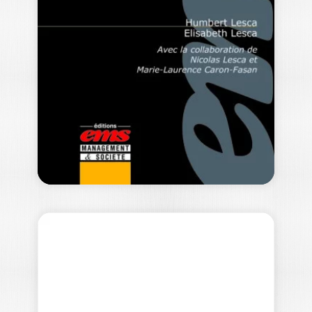
GILLES PACHÉ
|
FRANÇOIS FULCONIS
|
GÉRARD ROVEILLO
-- OUVRAGE LABELLISE FNEGE 2014 --
La prestation logistique prend une
importance grandissante…
24,85
€