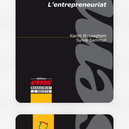
FUSIONS ET
ACQUISITIONS
PATRICK NAVATTE
Un livre synthétique et complet sur le
fonctionnement du secteur des M&A
qui…
32,50
€