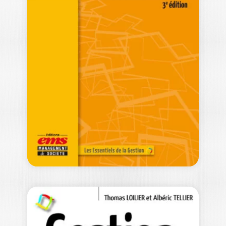
THÉORIE DES
ORGANISATIONS –
3E ÉDITION
ALAIN DESREUMAUX
Les organisations constituent une
composante essentielle de nos sociétés
et mobilisent de ce…
24,50
€