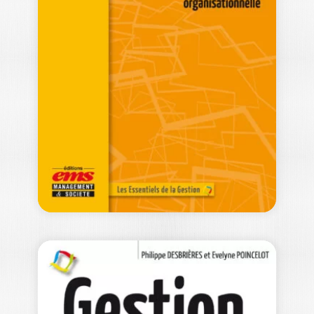
AUDIT ET
CONTRÔLE
INTERNE – 4E…
BENOÎT PIGÉ
-- OUVRAGE LABELLISÉ FNEGE 2018 --
Voir la 5e édition parue en 2024…
22,50
€