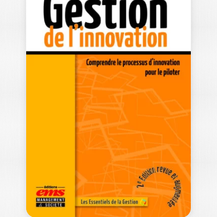
FINANCE
D’ENTREPRISE 3E
ÉDITION
GÉRARD CHARREAUX
La finance d'entreprise se préoccupe
de la recherche et de l'allocation des
ressources…
24,50
€