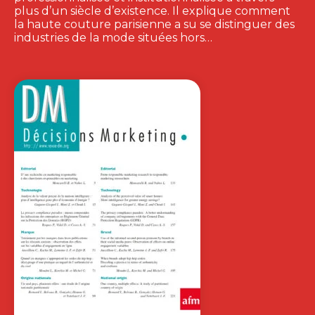
plus d’un siècle d’existence. Il explique comment
la haute couture parisienne a su se distinguer des
industries de la mode situées hors…