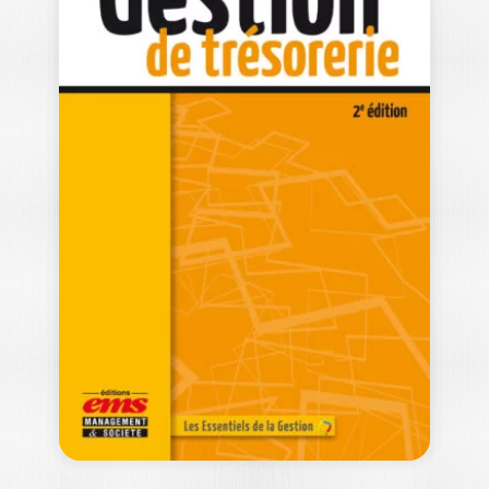
LE CLIMAT DE
TRAVAIL
LUC BRUNET
|
ANDRÉ SAVOIE
Toute organisation développe son
propre climat de travail, issu des
composantes physiques, sociales…
20,00
€