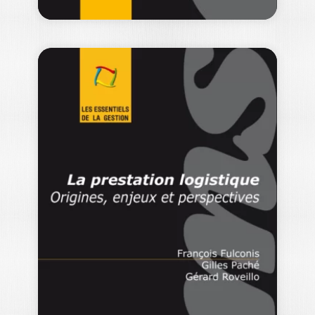
REPORTING ET
CONTRÔLE
BUDGÉTAIRE – 2E…
BENOÎT PIGÉ
A la différence de la communication, le
reporting ne vise pas à faire connaître