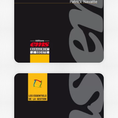
COÛTS – 2E…
BENOÎT PIGÉ
Dans un monde économique en
perpétuelle évolution, la stratégie de la
chaîne de…
19,00
€