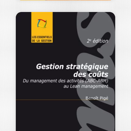
GESTION DE
L’INNOVATION – 2E
ÉDITION
ALBÉRIC TELLIER
|
THOMAS LOILIER
-- OUVRAGE LABELLISE FNEGE 2014 --
La capacité d’innovation est l’une des
clés…