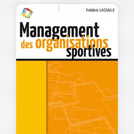
GESTION DE
TRÉSORERIE – 2E
ÉDITION
EVELYNE POINCELOT
|
PHILIPPE DESBRIERES
La gestion de trésorerie compte parmi
les fonctions financières qui ont subi le…
24,50
€