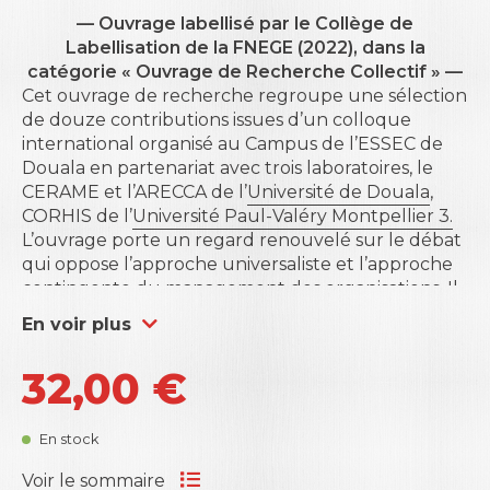
— Ouvrage labellisé par le Collège de
Labellisation de la FNEGE
(2022), dans la
catégorie « Ouvrage de Recherche Collectif » —
Cet ouvrage de recherche regroupe une sélection
de douze contributions issues d’un colloque
international organisé au Campus de l’
ESSEC de
Douala
en partenariat avec trois laboratoires, le
CERAME et l’ARECCA de l’
Université de Douala
,
CORHIS de l’
Université Paul-Valéry Montpellier 3.
L’ouvrage porte un regard renouvelé sur le débat
qui oppose l’approche universaliste et l’approche
contingente du management des organisations. Il
présente des réflexions théoriques et des travaux
En voir plus
empiriques sur le management des organisations
en Afrique francophone au Sud du Sahara.
32,00
€
L’ouvrage s’inscrit dans une logique collective et
transdisciplinaire en sciences de gestion et
privilégie l’approche fertilisante entre les théories
En stock
et les pratiques de management en contexte
africain. Cette fertilisation croisée permet
Voir le sommaire