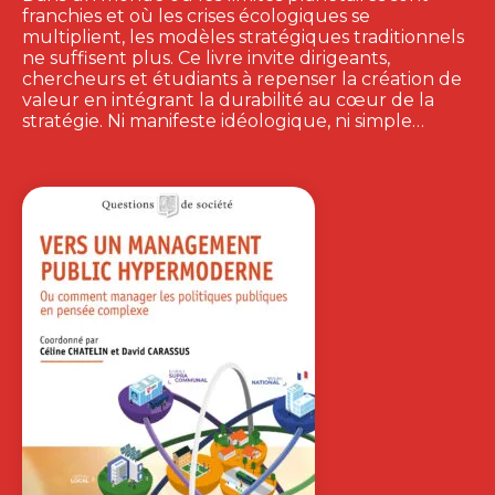
franchies et où les crises écologiques se
multiplient, les modèles stratégiques traditionnels
ne suffisent plus. Ce livre invite dirigeants,
chercheurs et étudiants à repenser la création de
valeur en intégrant la durabilité au cœur de la
stratégie. Ni manifeste idéologique, ni simple…