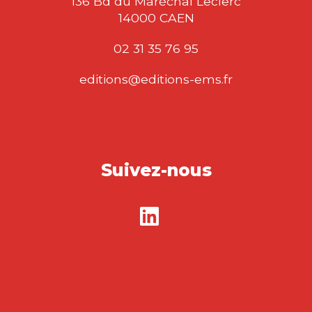
136 Bd du Maréchal Leclerc
14000 CAEN
02 31 35 76 95
editions@editions-ems.fr
Suivez-nous