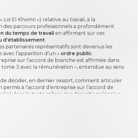
 Loi El Khomri ») relative au travail, à la
ion des parcours professionnels a profondément
on
du temps de travail
en affirmant sur ces
u d’établissement
.
des partenaires représentatifs sont devenus les
avec l’apparition d’un «
ordre public
reprise sur l’accord de branche est affirmée dans
 ce tome 3 avec la rémunération –, entendue au sens
) de décider, en dernier ressort, comment articuler
 permis à l’accord d’entreprise sur l’accord de
lisé dans le texte même des dispositions légales.
cables se fait en trois temps :
u
(aucune dérogation possible)
ou de
 principe de faveur) ;
 sociaux peuvent imposer (dans un domaine limité)
es à défaut de dispositions d’ordre public ou