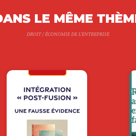
DANS LE MÊME THÈM
DROIT / ÉCONOMIE DE L'ENTREPRISE