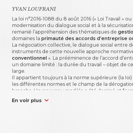
YVAN LOUFRANI
La loi n°2016-1088 du 8 août 2016 (« Loi Travail » ou «
modernisation du dialogue social et à la sécurisat
remanié l’appréhension des thématiques de
gesti
domaines la
primauté des accords
d’entreprise o
La négociation collective, le dialogue social entre 
instruments de cette nouvelle approche normative 
conventionnel
». La prééminence de l’accord d’ent
un domaine limité : la durée du travail – objet de
large.
Il appartient toujours à la norme supérieure (la loi
les différentes normes et le champ de la dérogation
branche. Un nouveau modèle a été dessiné et forma
Pour chaque article, la déclinaison des normes appli
En voir plus
1. définition des dispositions d’ordre public absol
protection
(dérogations possibles en application du
2. dispositions conventionnelles
: les partenaires
un
ordre public négocié
;
3. dispositions supplétives
: dispositions applicabl