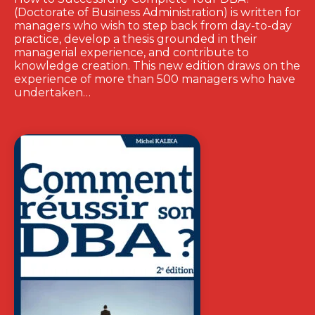
(Doctorate of Business Administration) is written for
managers who wish to step back from day-to-day
practice, develop a thesis grounded in their
managerial experience, and contribute to
knowledge creation. This new edition draws on the
experience of more than 500 managers who have
undertaken…