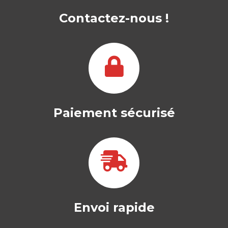
…
Contactez-nous !
MICHEL KALIKA
|
STEPHEN PLATT
D’un marché émergent et de niche, le
Doctorate of Business Administration
(DBA) se développera sans…
25,00
€
Paiement sécurisé
Envoi rapide