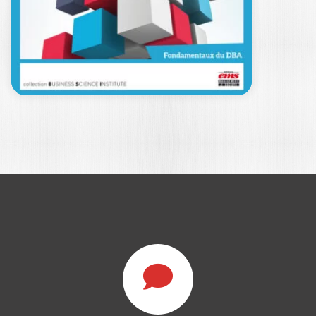
80 Tales of DBA Impact The Doctorate
of Business Administration is more
than…
29,00
€
LE DOCTOR OF
BUSINESS
ADMINISTRATION :