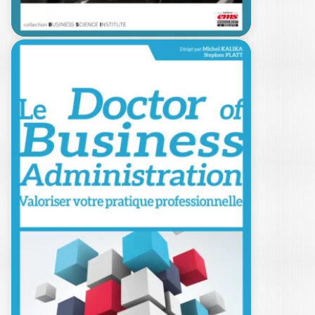
80 TALES OF DBA
IMPACT /…
MICHEL KALIKA
|
STEPHEN PLATT
|
FRÉDÉRIC BRANGER
|
ALINE CLOSSE