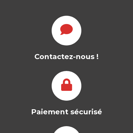
LE CAS DES
SERVICES
MADELEINE BESSON
|
Contactez-nous !
LYVIE GUÉRET-TALON
|
MARIANNE ABRAMOVICI
Comment appréhender les grands
enjeux du marketing et du
management des services aujourd’hui…
24,50
€
Paiement sécurisé