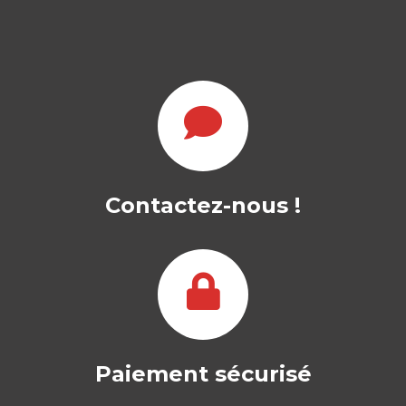
THALASSOPOLITIQ
UE DU
NARCOTRAFIC
INTERNATIONAL
Contactez-nous !
FLORIAN MANET
OUVRAGE DISPONIBLE EN VERSION
ELECTRONIQUE UNIQUEMENT ! Et si
les narco-trafiquants n’avaient-ils pas…
Paiement sécurisé